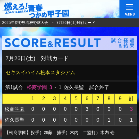
燃えろ!青春 つかめ甲
2025年長野県高校野球大会
7月26日(土)対戦カード
7月26日(土) 対戦カード
セキスイハイム松本スタジアム
第1試合
松商学園
3
-
1
佐久長聖
試合終了
1
2
3
4
5
6
7
8
9
計
松商学園
0
0
0
0
0
3
0
0
0
3
佐久長聖
0
0
0
0
0
0
0
1
0
1
【松商学園】投手）加藤 捕手）木内 二塁打）木内 壱