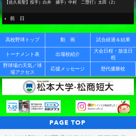
【佐久長聖】投手）白井 捕手）中村 二塁打）太田（2）
前 日
高校野球トップ
動 画
試合経過＆結果
大会日程・放送日
トーナメント表
出場校紹介
程
野球場の天気／球
応援メッセージ
歴代優勝校
場アクセス