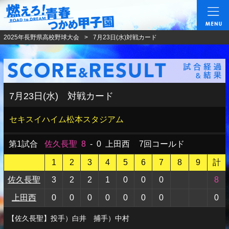
燃えろ!青春 つかめ甲
2025年長野県高校野球大会
7月23日(水)対戦カード
7月23日(水) 対戦カード
セキスイハイム松本スタジアム
第1試合
佐久長聖
8
-
0
上田西
7回コールド
1
2
3
4
5
6
7
8
9
計
佐久長聖
3
2
2
1
0
0
0
8
上田西
0
0
0
0
0
0
0
0
【佐久長聖】投手）白井 捕手）中村