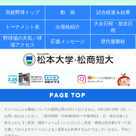
高校野球トップ
動 画
試合経過＆結果
大会日程・放送日
トーナメント表
出場校紹介
程
野球場の天気／球
応援メッセージ
歴代優勝校
場アクセス
※メールによる番組についての質問は受け付けておりません。026-223-1000（代）へ
お問い合わせください。（受付時間：午前9時30分〜午後6時[土・日・祝日を除く]）
皆さんから【ご意見・感想フォーム】にいただいたご意見・感想は担当者がすべて目
を通しておりますがメールによるご返答をお約束するものではございません。予めご
了承下さい。