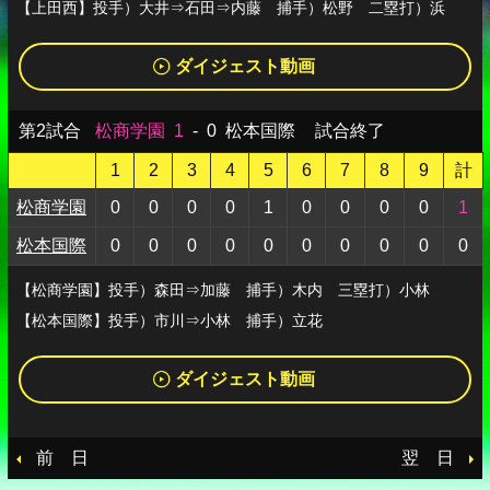
【上田西】投手）大井⇒石田⇒内藤 捕手）松野 二塁打）浜
ダイジェスト動画
第2試合
松商学園
1
-
0
松本国際
試合終了
1
2
3
4
5
6
7
8
9
計
松商学園
0
0
0
0
1
0
0
0
0
1
松本国際
0
0
0
0
0
0
0
0
0
0
【松商学園】投手）森田⇒加藤 捕手）木内 三塁打）小林
【松本国際】投手）市川⇒小林 捕手）立花
ダイジェスト動画
前 日
翌 日