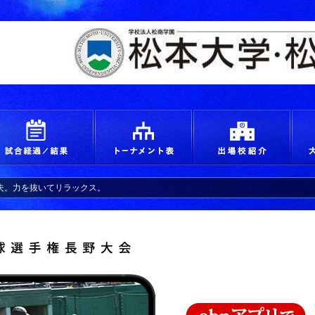
えろ！青春 つかめ甲子園
試合経過＆結果
トーナメント
出場
夫。力を抜いてリラックス。