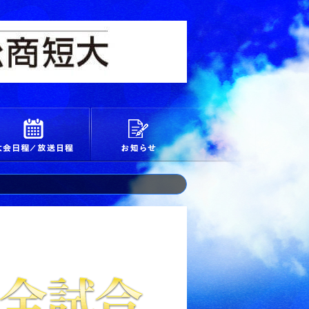
校
大会日程/放送日程
お知らせ
長野工業の分まで頑張ってくれ・・