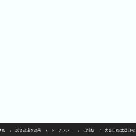
動画
試合経過＆結果
トーナメント
出場校
大会日程/放送日程