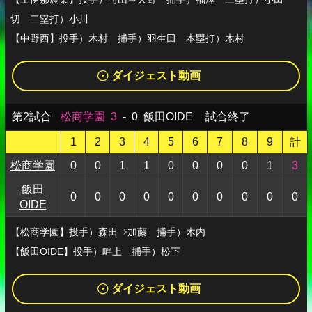
切 二塁打）小川
【中野西】投手）木村 捕手）羽生田 本塁打）木村
ダイジェスト動画
第2試合
松商学園
3
-
0
飯田OIDE
試合終了
1
2
3
4
5
6
7
8
9
計
松商学園
0
0
1
1
0
0
0
0
1
3
飯田
0
0
0
0
0
0
0
0
0
0
OIDE
【松商学園】投手）森田⇒加藤 捕手）木内
【飯田OIDE】投手）畔上 捕手）松下
ダイジェスト動画