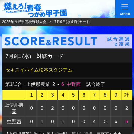
燃えろ!青春 つかめ甲
2025年長野県高校野球大会
7月9日(水)対戦カード
7月9日(水) 対戦カード
セキスイハイム松本スタジアム
第1試合
上伊那農業
2
-
6
中野西
試合終了
1
2
3
4
5
6
7
8
9
計
上伊那農
0
0
2
0
0
0
0
0
0
2
業
中野西
0
1
0
1
0
0
4
0
x
6
【上伊那農業】投手）向山⇒天野 捕手）福澤 三塁打）小田