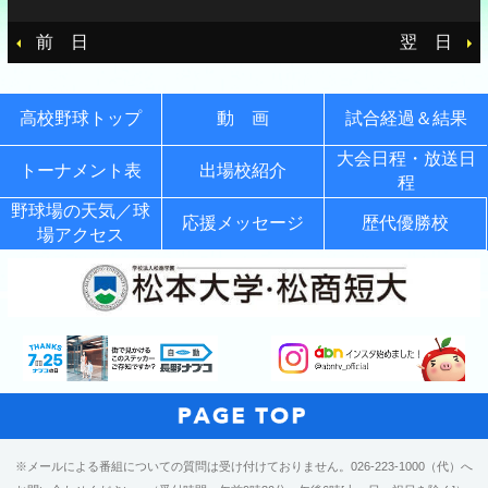
前 日
翌 日
高校野球トップ
動 画
試合経過＆結果
大会日程・放送日
トーナメント表
出場校紹介
程
野球場の天気／球
応援メッセージ
歴代優勝校
場アクセス
※メールによる番組についての質問は受け付けておりません。026-223-1000（代）へ