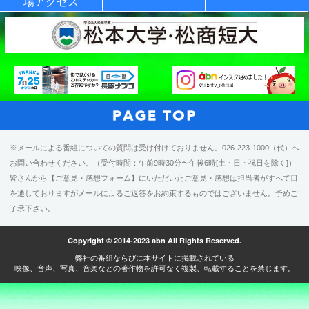
場アクセス
※メールによる番組についての質問は受け付けておりません。026-223-1000（代）へ
お問い合わせください。（受付時間：午前9時30分〜午後6時[土・日・祝日を除く]）
皆さんから【ご意見・感想フォーム】にいただいたご意見・感想は担当者がすべて目
を通しておりますがメールによるご返答をお約束するものではございません。予めご
了承下さい。
Copyright © 2014-2023 abn All Rights Reserved.
弊社の番組ならびに本サイトに掲載されている
映像、音声、写真、音楽などの著作物を許可なく複製、転載することを禁じます。