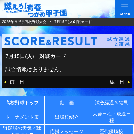
燃えろ!青春 つかめ甲
2025年長野県高校野球大会
7月15日(火)対戦カード
7月15日(火) 対戦カード
試合情報はありません。
前 日
翌 日
高校野球トップ
動 画
試合経過＆結果
大会日程・放送日
トーナメント表
出場校紹介
程
野球場の天気／球
応援メッセージ
歴代優勝校