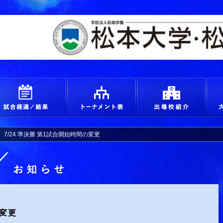
えろ！青春 つかめ甲子園
試合経過＆結果
トーナメント
出場
7/24 準決勝 第1試合開始時間の変更
お知らせ詳細
の変更