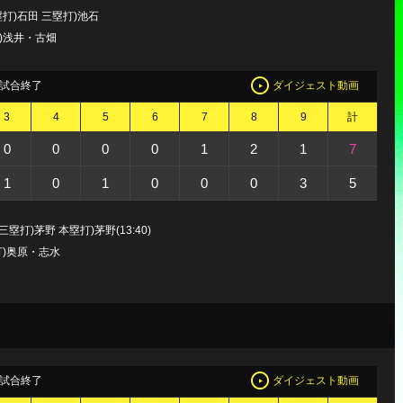
打)石田 三塁打)池石
打)浅井・古畑
試合終了
ダイジェスト動画
3
4
5
6
7
8
9
計
0
0
0
0
1
2
1
7
1
0
1
0
0
0
3
5
塁打)茅野 本塁打)茅野(13:40)
打)奥原・志水
試合終了
ダイジェスト動画