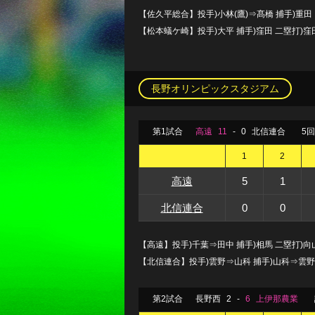
【佐久平総合】投手)小林(鷹)⇒髙橋 捕手)重田
【松本蟻ケ崎】投手)大平 捕手)窪田 二塁打)
長野オリンピックスタジアム
第1試合
高遠
11
-
0
北信連合
5
1
2
高遠
5
1
北信連合
0
0
【高遠】投手)千葉⇒田中 捕手)相馬 二塁打)向山・
【北信連合】投手)雲野⇒山科 捕手)山科⇒雲野
第2試合
長野西
2
-
6
上伊那農業