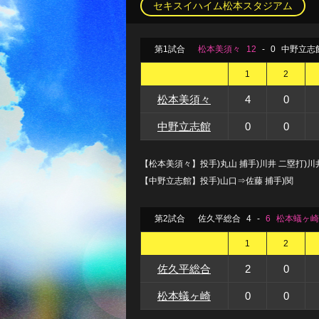
セキスイハイム松本スタジアム
第1試合
松本美須々
12
-
0
中野立志
1
2
松本美須々
4
0
中野立志館
0
0
【松本美須々】投手)丸山 捕手)川井 二塁打)川
【中野立志館】投手)山口⇒佐藤 捕手)関
第2試合
佐久平総合
4
-
6
松本蟻ヶ崎
1
2
佐久平総合
2
0
松本蟻ヶ崎
0
0