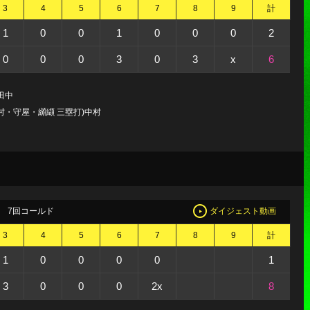
3
4
5
6
7
8
9
計
1
0
0
1
0
0
0
2
0
0
0
3
0
3
x
6
田中
村・守屋・纐纈 三塁打)中村
7回コールド
ダイジェスト動画
3
4
5
6
7
8
9
計
1
0
0
0
0
1
3
0
0
0
2x
8