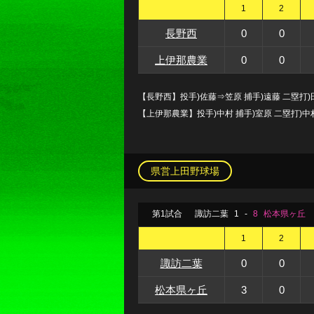
1
2
長野西
0
0
上伊那農業
0
0
【長野西】投手)佐藤⇒笠原 捕手)遠藤 二塁打)
【上伊那農業】投手)中村 捕手)室原 二塁打)中
県営上田野球場
第1試合
諏訪二葉
1
-
8
松本県ヶ丘
1
2
諏訪二葉
0
0
松本県ヶ丘
3
0