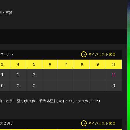
窪田・宮澤
回コールド
ダイジェスト動画
3
4
5
6
7
8
9
計
1
1
3
11
0
0
0
0
笠原 三塁打)大久保・千葉 本塁打)大下(9:00)・大久保(10:06)
試合終了
ダイジェスト動画