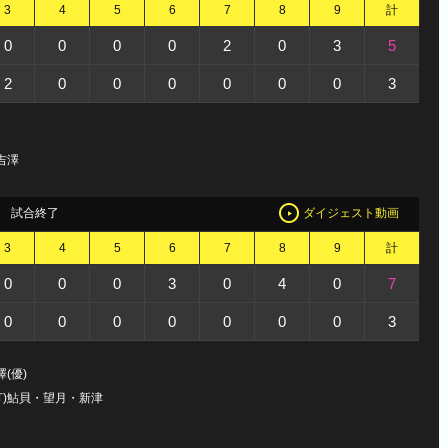
3
4
5
6
7
8
9
計
0
0
0
0
2
0
3
5
2
0
0
0
0
0
0
3
吉澤
試合終了
ダイジェスト動画
3
4
5
6
7
8
9
計
0
0
0
3
0
4
0
7
0
0
0
0
0
0
0
3
(優)
打)鮎貝・望月・新津