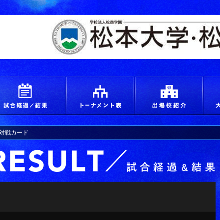
えろ！青春 つかめ甲子園
試合経過＆結果
トーナメント
出場
水)対戦カード