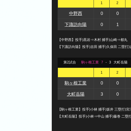
1
2
中野西
0
0
下諏訪向陽
0
1
【中野西】投手)黒岩⇒木村 捕手)山崎⇒都丸
【下諏訪向陽】投手)吉田 捕手)久保田 二塁打)
第2試合
駒ヶ根工業
7
-
3
大町岳陽
1
2
駒ヶ根工業
0
0
大町岳陽
3
0
【駒ヶ根工業】投手)小林 捕手)坂井 三塁打)宮澤
【大町岳陽】投手)小林⇒中山 捕手)藤巻 二塁