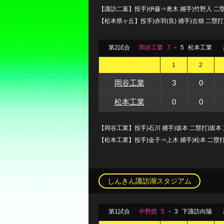
【諏訪二葉】投手)伊藤⇒奥木 捕手)竹野入 二塁
【松本県ヶ丘】投手)赤羽(良) 捕手)古畑 二塁
第2試合
岡谷工業
7
-
5
松本工業
1
2
岡谷工業
3
0
松本工業
0
0
【岡谷工業】投手)石川 捕手)坂本 二塁打)坂本 三
【松本工業】投手)金子⇒上木 捕手)松本 二塁
しんきん諏訪湖スタジアム
第1試合
中野西
5
-
3
下諏訪向陽