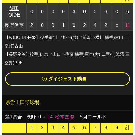
飯田
0
0
0
0
3
0
0
3
0
6
OIDE
長野俊英
2
0
0
1
0
2
4
2
x
11
【飯田OIDE長姫】投手)畔上⇒松下(共)⇒前沢⇒横川 捕手)古山 二
塁打)古山
【長野俊英】投手)伊東⇒山口⇒佐藤 捕手)屋本(大) 二塁打)浅沼 三
塁打)太田
ダイジェスト動画
県営上田野球場
第1試合
辰野
0
-
14
松本国際
5回コールド
1
2
3
4
5
6
7
8
9
計