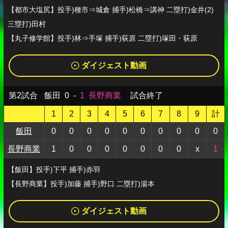
【都市大塩尻】投手)種市⇒城倉 捕手)松橋⇒講神 二塁打)金井(2)
三塁打)田村
【丸子修学館】投手)林⇒手塚 捕手)荻原 二塁打)塚田・荻原
ダイジェスト動画
第2試合
飯田
0
-
1
長野商業
試合終了
1
2
3
4
5
6
7
8
9
計
飯田
0
0
0
0
0
0
0
0
0
0
長野商業
1
0
0
0
0
0
0
0
x
1
【飯田】投手)下平 捕手)赤羽
【長野商業】投手)加藤 捕手)野口 二塁打)湯本
ダイジェスト動画