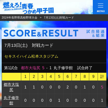
燃えろ!青春 つかめ甲
2024年長野県高校野球大会
7月13日(土)対戦カード
7月13日(土) 対戦カード
セキスイハイム松本スタジアム
第1試合
都市大塩尻
5
-
1
丸子修学館
試合終了
1
2
3
4
5
6
7
8
9
計
都市大塩
1
1
0
0
0
2
0
1
0
5
尻
丸子修学
0
0
0
0
1
0
0
0
0
1
館