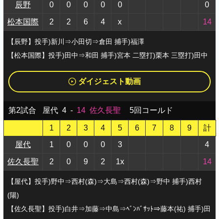
辰野
0
0
0
0
0
0
松本国際
2
2
6
4
x
14
【辰野】投手)新川⇒小田切⇒倉田 捕手)福澤
【松本国際】投手)田中⇒和田 捕手)宮本 二塁打)栗本 三塁打)田中
ダイジェスト動画
第2試合
屋代
4
-
14
佐久長聖
5回コールド
1
2
3
4
5
6
7
8
9
計
屋代
1
0
0
0
3
4
佐久長聖
2
0
9
2
1x
14
【屋代】投手)野中⇒西村(森)⇒大島⇒西村(森)⇒野中 捕手)西村
(陽)
【佐久長聖】投手)白井⇒加藤⇒中島⇒ﾍﾞﾝﾊﾞｻｯﾄ⇒藤本(祐) 捕手)田