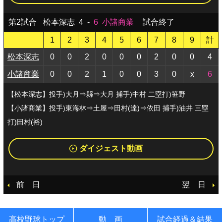
第2試合
松本深志
4
-
6
小諸商業
試合終了
1
2
3
4
5
6
7
8
9
計
松本深志
0
0
2
0
0
0
2
0
0
4
小諸商業
0
0
2
1
0
0
3
0
x
6
【松本深志】投手)大月⇒縣⇒大月 捕手)中村 二塁打)笹野
【小諸商業】投手)東海林⇒土屋⇒田村(達)⇒依田 捕手)油井 三塁
打)田村(裕)
ダイジェスト動画
前 日
翌 日
高校野球トップ
動 画
試合経過＆結果