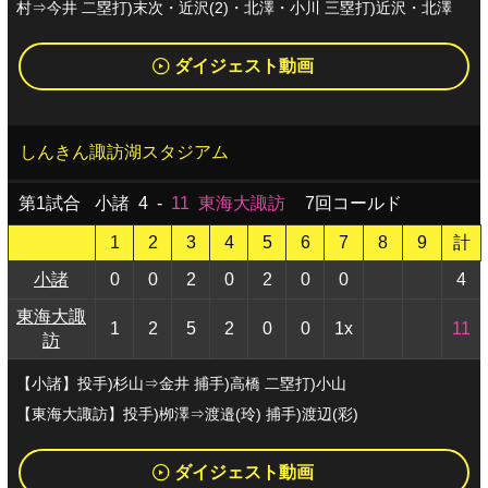
村⇒今井 二塁打)末次・近沢(2)・北澤・小川 三塁打)近沢・北澤
ダイジェスト動画
しんきん諏訪湖スタジアム
第1試合
小諸
4
-
11
東海大諏訪
7回コールド
1
2
3
4
5
6
7
8
9
計
小諸
0
0
2
0
2
0
0
4
東海大諏
1
2
5
2
0
0
1x
11
訪
【小諸】投手)杉山⇒金井 捕手)高橋 二塁打)小山
【東海大諏訪】投手)栁澤⇒渡邉(玲) 捕手)渡辺(彩)
ダイジェスト動画