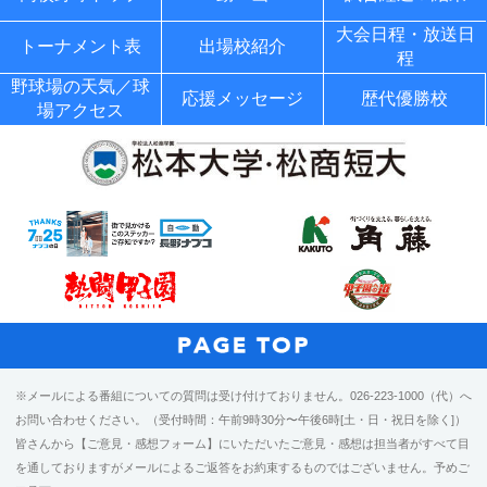
大会日程・放送日
トーナメント表
出場校紹介
程
野球場の天気／球
応援メッセージ
歴代優勝校
場アクセス
※メールによる番組についての質問は受け付けておりません。026-223-1000（代）へ
お問い合わせください。（受付時間：午前9時30分〜午後6時[土・日・祝日を除く]）
皆さんから【ご意見・感想フォーム】にいただいたご意見・感想は担当者がすべて目
を通しておりますがメールによるご返答をお約束するものではございません。予めご