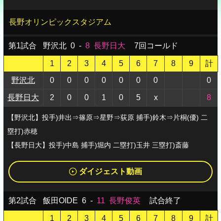
長野オリンピックスタジアム
第1試合
野沢北
0
-
8
長野日大
7回コールド
1
2
3
4
5
6
7
8
9
計
野沢北
0
0
0
0
0
0
0
0
長野日大
2
0
0
1
0
5
x
8
【野沢北】投手)井出⇒篠原⇒星野⇒荻原 捕手)鈴木⇒片桐(優) 二
塁打)赤穂
【長野日大】投手)中島 捕手)堀内 二塁打)玉井 三塁打)斎藤
ダイジェスト動画
第2試合
飯田OIDE
6
-
11
長野俊英
試合終了
1
2
3
4
5
6
7
8
9
計