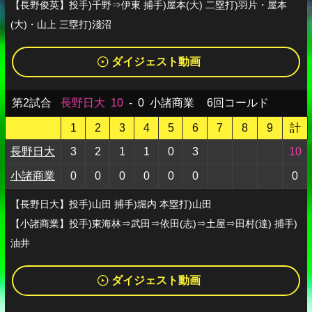
【長野俊英】投手)千野⇒伊東 捕手)屋本(大) 二塁打)羽片・屋本
(大)・山上 三塁打)淺沼
ダイジェスト動画
第2試合
長野日大
10
-
0
小諸商業
6回コールド
1
2
3
4
5
6
7
8
9
計
長野日大
3
2
1
1
0
3
10
小諸商業
0
0
0
0
0
0
0
【長野日大】投手)山田 捕手)堀内 本塁打)山田
【小諸商業】投手)東海林⇒武田⇒依田(志)⇒土屋⇒田村(達) 捕手)
油井
ダイジェスト動画