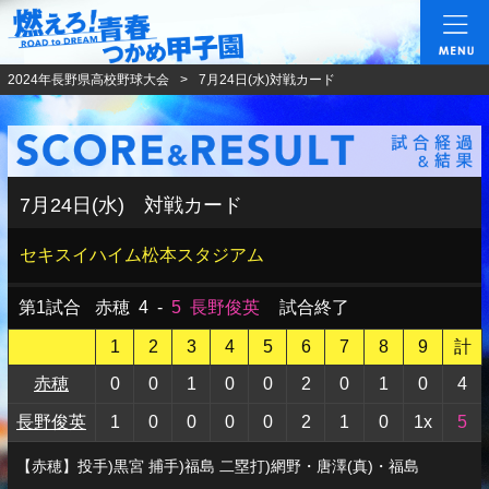
燃えろ!青春 つかめ甲
2024年長野県高校野球大会
7月24日(水)対戦カード
7月24日(水) 対戦カード
セキスイハイム松本スタジアム
第1試合
赤穂
4
-
5
長野俊英
試合終了
1
2
3
4
5
6
7
8
9
計
赤穂
0
0
1
0
0
2
0
1
0
4
長野俊英
1
0
0
0
0
2
1
0
1x
5
【赤穂】投手)黒宮 捕手)福島 二塁打)網野・唐澤(真)・福島