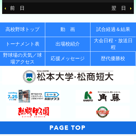
前 日
翌 日
高校野球トップ
動 画
試合経過＆結果
大会日程・放送日
トーナメント表
出場校紹介
程
野球場の天気／球
応援メッセージ
歴代優勝校
場アクセス