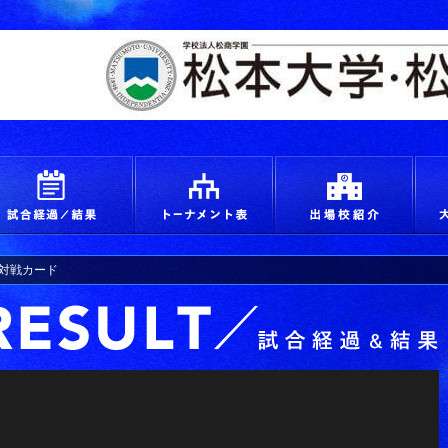
えろ！青春 つかめ甲子園
試合経過＆結果
トーナメント
出場
木)対戦カード