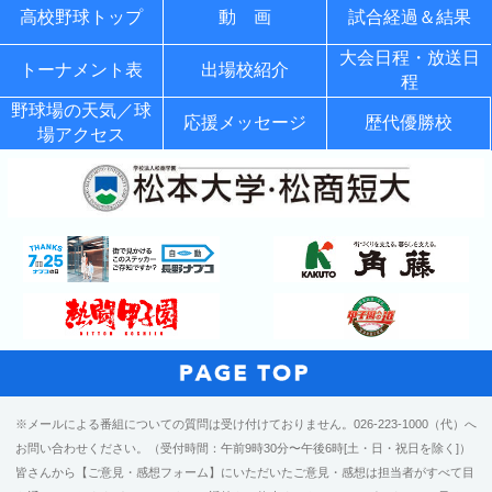
高校野球トップ
動 画
試合経過＆結果
大会日程・放送日
トーナメント表
出場校紹介
程
野球場の天気／球
応援メッセージ
歴代優勝校
場アクセス
※メールによる番組についての質問は受け付けておりません。026-223-1000（代）へ
お問い合わせください。（受付時間：午前9時30分〜午後6時[土・日・祝日を除く]）
皆さんから【ご意見・感想フォーム】にいただいたご意見・感想は担当者がすべて目