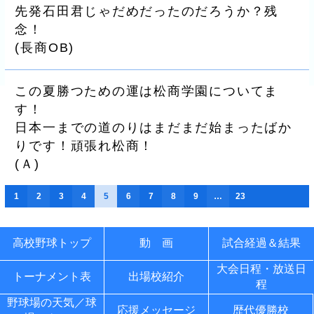
先発石田君じゃだめだったのだろうか？残
念！
(
長商OB
)
この夏勝つための運は松商学園についてま
す！
日本一までの道のりはまだまだ始まったばか
りです！頑張れ松商！
(
Ａ
)
1
2
3
4
5
6
7
8
9
…
23
高校野球トップ
動 画
試合経過＆結果
大会日程・放送日
トーナメント表
出場校紹介
程
野球場の天気／球
応援メッセージ
歴代優勝校