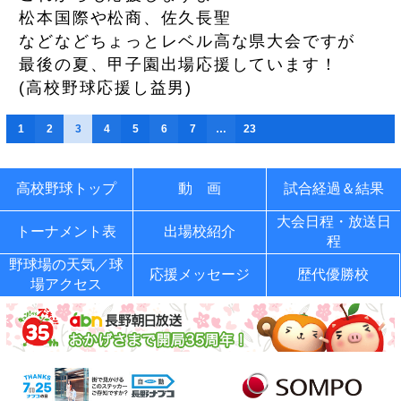
松本国際や松商、佐久長聖
などなどちょっとレベル高な県大会ですが
最後の夏、甲子園出場応援しています！
(
高校野球応援し益男
)
1
2
3
4
5
6
7
…
23
高校野球トップ
動 画
試合経過＆結果
大会日程・放送日
トーナメント表
出場校紹介
程
野球場の天気／球
応援メッセージ
歴代優勝校
場アクセス