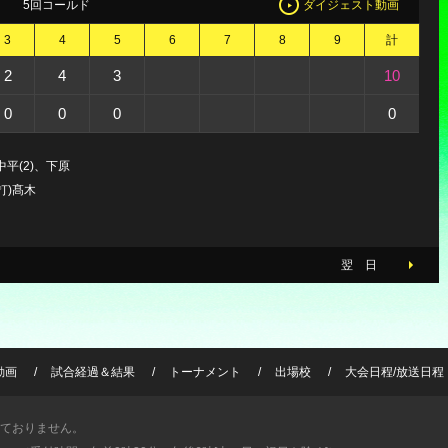
5回コールド
ダイジェスト動画
3
4
5
6
7
8
9
計
2
4
3
10
0
0
0
0
平(2)、下原
打)髙木
翌 日
動画
試合経過＆結果
トーナメント
出場校
大会日程/放送日程
ておりません。