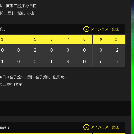
島、伊藤 三塁打)小田切
間 二塁打)南波、小山
終了
ダイジェスト動画
3
4
5
6
7
8
9
計
0
0
2
0
0
0
0
2
1
0
0
1
4
0
x
7
田⇒金子(空) 二塁打)金子(響)、笠原(悠)
代 三塁打)宮尾
合終了
ダイジェスト動画