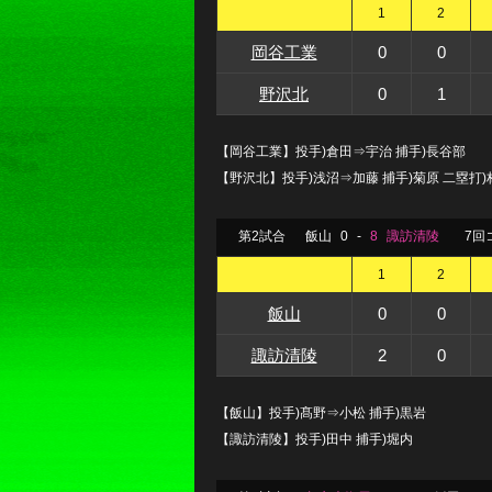
1
2
岡谷工業
0
0
野沢北
0
1
【岡谷工業】投手)倉田⇒宇治 捕手)長谷部
【野沢北】投手)浅沼⇒加藤 捕手)菊原 二塁打)
第2試合
飯山
0
-
8
諏訪清陵
7回
1
2
飯山
0
0
諏訪清陵
2
0
【飯山】投手)髙野⇒小松 捕手)黒岩
【諏訪清陵】投手)田中 捕手)堀内