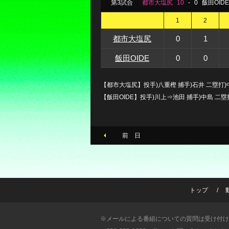
第3試合
都市大塩尻
10
-
0
飯田OIDE
1
2
都市大塩尻
0
1
飯田OIDE
0
0
【都市大塩尻】投手)八重樫 捕手)石井 二塁打)中
【飯田OIDE】投手)川上⇒池田 捕手)中島 二塁
前 日
トップ
※メールによる番組についての質問は受け付け