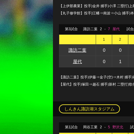
【上伊那農業】投手)金井 捕手)小澤 二塁打)上
【丸子修学館】投手)江幡⇒南波⇒小山 捕手)本
第3試合
諏訪二葉
2
-
7
屋代
試合
1
2
諏訪二葉
0
0
屋代
0
1
【諏訪二葉】投手)伊藤⇒金子(空)⇒木村 捕手)神
【屋代】投手)塚田⇒越石 捕手)新村 二塁打)歌
しんきん諏訪湖スタジアム
第1試合
岡谷工業
2
-
5
野沢北
試