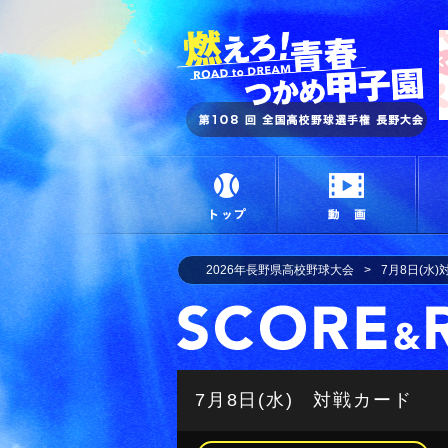
燃
トップ
動画
2026年長野県高校野球大会
7月8日(水
7月8日(水) 対戦カード