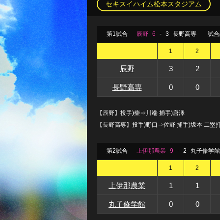
セキスイハイム松本スタジアム
第1試合
辰野
6
-
3
長野高専
試合
1
2
辰野
3
2
長野高専
0
0
【辰野】投手)柴⇒川端 捕手)唐澤
【長野高専】投手)野口⇒佐野 捕手)坂本 二塁打
第2試合
上伊那農業
9
-
2
丸子修学館
1
2
上伊那農業
1
1
丸子修学館
0
0