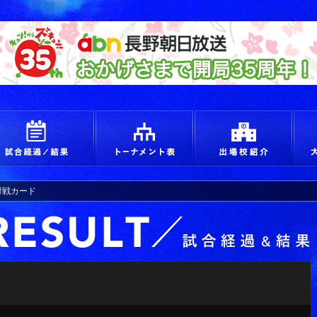
えろ！青春 つかめ甲子園
試合経過＆結果
トーナメント
出場
)対戦カード