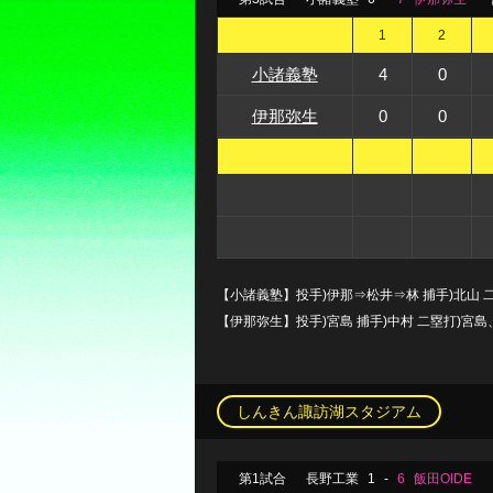
1
2
小諸義塾
4
0
伊那弥生
0
0
【小諸義塾】投手)伊那⇒松井⇒林 捕手)北山 
【伊那弥生】投手)宮島 捕手)中村 二塁打)宮
しんきん諏訪湖スタジアム
第1試合
長野工業
1
-
6
飯田OIDE