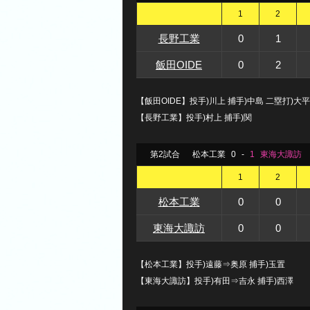
1
2
長野工業
0
1
飯田OIDE
0
2
【飯田OIDE】投手)川上 捕手)中島 二塁打)
【長野工業】投手)村上 捕手)関
第2試合
松本工業
0
-
1
東海大諏訪
1
2
松本工業
0
0
東海大諏訪
0
0
【松本工業】投手)遠藤⇒奥原 捕手)玉置
【東海大諏訪】投手)有田⇒吉永 捕手)西澤