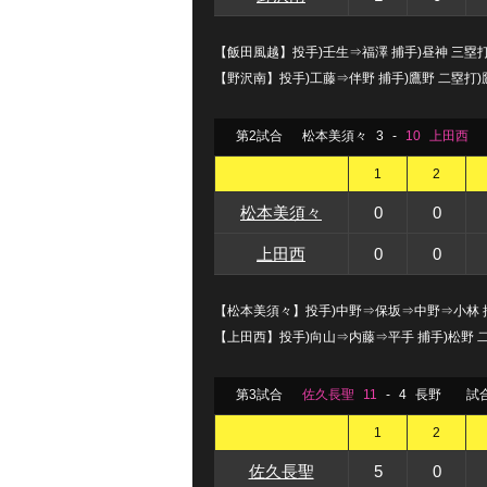
【飯田風越】投手)壬生⇒福澤 捕手)昼神 三塁
【野沢南】投手)工藤⇒伴野 捕手)鷹野 二塁打)
第2試合
松本美須々
3
-
10
上田西
1
2
松本美須々
0
0
上田西
0
0
【松本美須々】投手)中野⇒保坂⇒中野⇒小林 捕
【上田西】投手)向山⇒内藤⇒平手 捕手)松野 
第3試合
佐久長聖
11
-
4
長野
試
1
2
佐久長聖
5
0