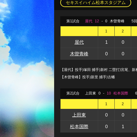
セキスイハイム松本スタジアム
第1試合
屋代
12
-
0
木曽青峰
5
1
2
屋代
1
0
木曽青峰
0
0
【屋代】投手)塚田 捕手)新村 二塁打)宮尾、新
【木曽青峰】投手)新里 捕手)古幡
第2試合
上田東
0
-
10
松本国際
1
2
上田東
0
0
松本国際
0
1