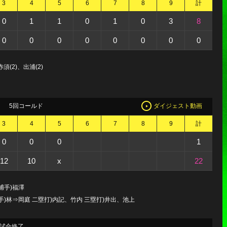
3
4
5
6
7
8
9
計
0
1
1
0
1
0
3
8
0
0
0
0
0
0
0
0
(2)、出浦(2)
5回コールド
ダイジェスト動画
3
4
5
6
7
8
9
計
0
0
0
1
12
10
x
22
捕手)福澤
)林⇒岡庭 二塁打)内記、竹内 三塁打)井出、池上
試合終了