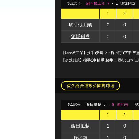
第3試合
駒ヶ根工業
7
-
1
須坂創成
1
2
駒ヶ根工業
0
0
須坂創成
0
0
【駒ヶ根工業】投手)安嶋⇒上柳 捕手)下平 三
【須坂創成】投手)沖 捕手)藤井 二塁打)山本 三
佐久総合運動公園野球場
第1試合
飯田風越
7
-
8
野沢南
試
1
2
飯田風越
1
0
野沢南
1
0