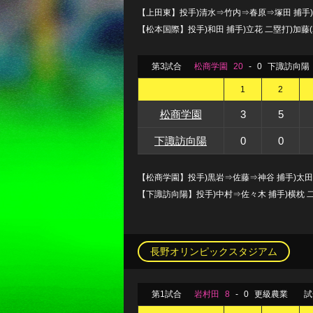
【上田東】投手)清水⇒竹内⇒春原⇒塚田 捕手
【松本国際】投手)和田 捕手)立花 二塁打)加藤(
第3試合
松商学園
20
-
0
下諏訪向陽
1
2
松商学園
3
5
下諏訪向陽
0
0
【松商学園】投手)黒岩⇒佐藤⇒神谷 捕手)太田
【下諏訪向陽】投手)中村⇒佐々木 捕手)横枕 
長野オリンピックスタジアム
第1試合
岩村田
8
-
0
更級農業
試