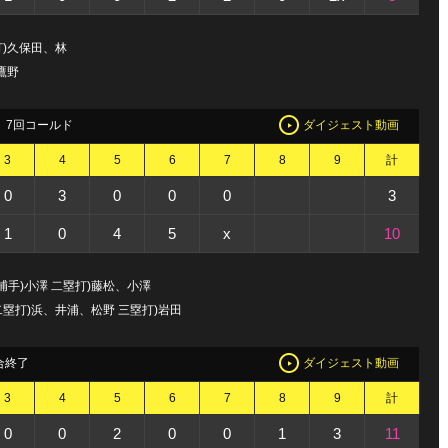
打)久保田、林
鷹野
7回コールド
ダイジェスト動画
3
4
5
6
7
8
9
計
0
3
0
0
0
3
1
0
4
5
x
10
手)小澤 二塁打)藤松、小澤
二塁打)浜、井浦、松野 三塁打)岩田
合終了
ダイジェスト動画
3
4
5
6
7
8
9
計
0
0
2
0
0
1
3
11