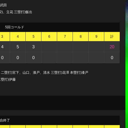
)武田
2)、立花 三塁打)飯出
5回コールド
3
4
5
6
7
8
9
計
4
5
3
20
0
0
0
0
 二塁打)宮下、山口、漆戸、清水 三塁打)花澤 本塁打)漆戸
二塁打)伊藤
合終了