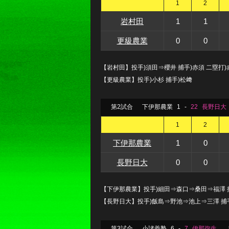
1
2
岩村田
1
1
更級農業
0
0
【岩村田】投手)須田⇒櫻井 捕手)赤須 二塁打)赤須
【更級農業】投手)小杉 捕手)松﨑
第2試合
下伊那農業
1
-
22
長野日大
1
2
下伊那農業
1
0
長野日大
0
0
【下伊那農業】投手)細田⇒森口⇒桑田⇒福澤 
【長野日大】投手)飯島⇒野池⇒池上⇒三澤 捕手
第3試合
小諸義塾
6
-
7
伊那弥生