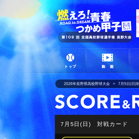
燃
トップ
動画
2026年長野県高校野球大会
7月5日(日
7月5日(日) 対戦カード