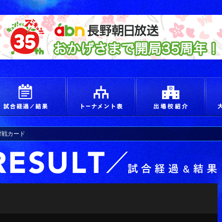
えろ！青春 つかめ甲子園
試合経過＆結果
トーナメント
出場
)対戦カード