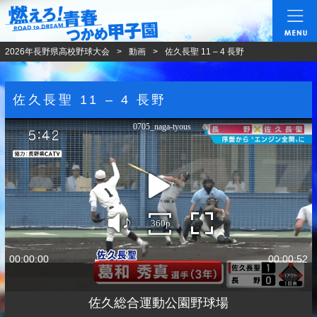
燃えろ!青春 つかめ甲
2026年長野県高校野球大会
動画
佐久長聖 11 – 4 長野
佐久長聖 11 – 4 長野
0705_naga-tyous
360p
00:00:00
00:00:52
佐久総合運動公園野球場