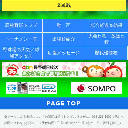
2回戦
高校野球トップ
動 画
試合経過＆結果
大会日程・放送日
トーナメント表
出場校紹介
程
野球場の天気／球
応援メッセージ
歴代優勝校
場アクセス
※メールによる番組についての質問は受け付けておりません。026-223-1000（代）へ
お問い合わせください。（受付時間：午前9時30分〜午後6時[土・日・祝日を除く]）