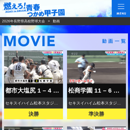
燃えろ!青春 つかめ甲
2026年長野県高校野球大会
動画
都市大塩尻 1 – 4 松商学園
松商学園 11 – 6 佐久長聖
セキスイハイム松本スタジアム
セキスイハイム松本スタジアム
決勝
準決勝