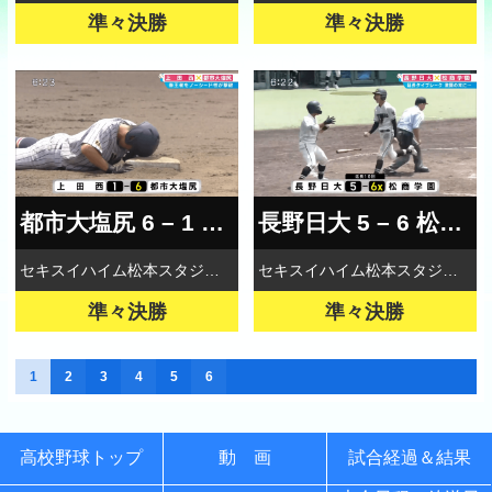
準々決勝
準々決勝
都市大塩尻 6 – 1 上田西
長野日大 5 – 6 松商学園
セキスイハイム松本スタジアム
セキスイハイム松本スタジアム
準々決勝
準々決勝
1
2
3
4
5
6
高校野球トップ
動 画
試合経過＆結果