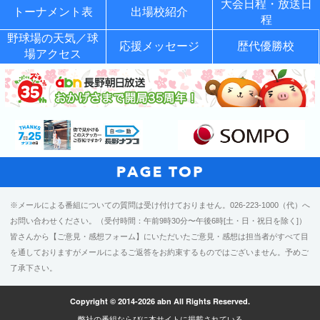
大会日程・放送日
トーナメント表
出場校紹介
程
野球場の天気／球
応援メッセージ
歴代優勝校
場アクセス
※メールによる番組についての質問は受け付けておりません。026-223-1000（代）へ
お問い合わせください。（受付時間：午前9時30分〜午後6時[土・日・祝日を除く]）
皆さんから【ご意見・感想フォーム】にいただいたご意見・感想は担当者がすべて目
を通しておりますがメールによるご返答をお約束するものではございません。予めご
了承下さい。
Copyright © 2014-2026 abn All Rights Reserved.
弊社の番組ならびに本サイトに掲載されている