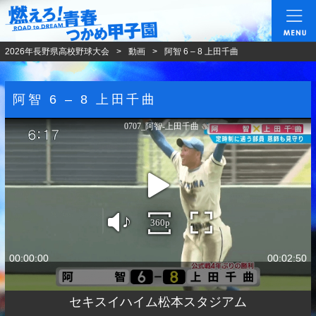
燃えろ!青春 つかめ甲
2026年長野県高校野球大会
動画
阿智 6 – 8 上田千曲
阿智 6 – 8 上田千曲
0707_阿智‐上田千曲
360p
00:00:00
00:02:50
セキスイハイム松本スタジアム