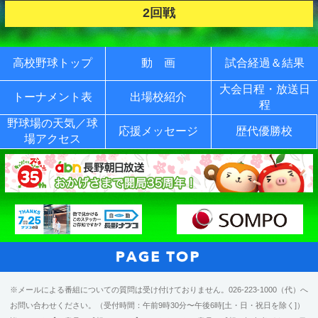
2回戦
高校野球トップ
動 画
試合経過＆結果
大会日程・放送日
トーナメント表
出場校紹介
程
野球場の天気／球
応援メッセージ
歴代優勝校
場アクセス
※メールによる番組についての質問は受け付けておりません。026-223-1000（代）へ
お問い合わせください。（受付時間：午前9時30分〜午後6時[土・日・祝日を除く]）