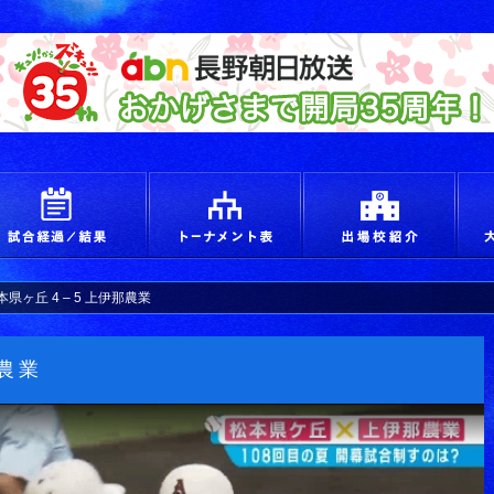
えろ！青春 つかめ甲子園
試合経過＆結果
トーナメント
出場
本県ヶ丘 4 – 5 上伊那農業
那農業