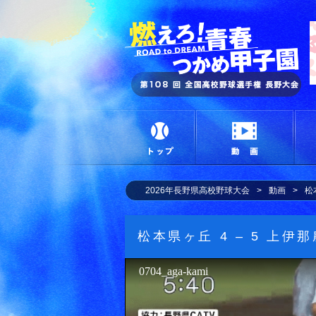
燃
トップ
動画
2026年長野県高校野球大会
動画
松
松本県ヶ丘 4 – 5 上伊
0704_aga-kami