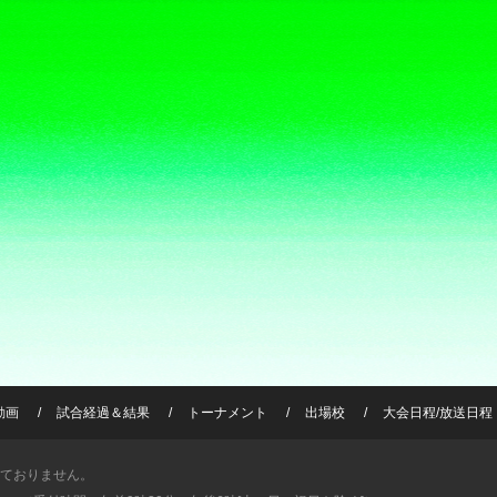
動画
試合経過＆結果
トーナメント
出場校
大会日程/放送日程
ておりません。