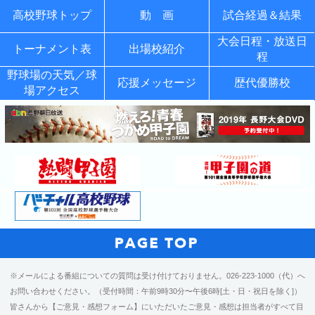
高校野球トップ
動 画
試合経過＆結果
大会日程・放送日
トーナメント表
出場校紹介
程
野球場の天気／球
応援メッセージ
歴代優勝校
場アクセス
※メールによる番組についての質問は受け付けておりません。026-223-1000（代）へ
お問い合わせください。（受付時間：午前9時30分〜午後6時[土・日・祝日を除く]）
皆さんから【ご意見・感想フォーム】にいただいたご意見・感想は担当者がすべて目