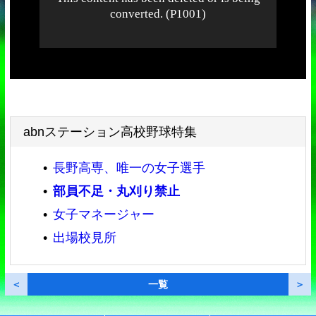
abnステーション高校野球特集
長野高専、唯一の女子選手
部員不足・丸刈り禁止
女子マネージャー
出場校見所
＜
一覧
＞