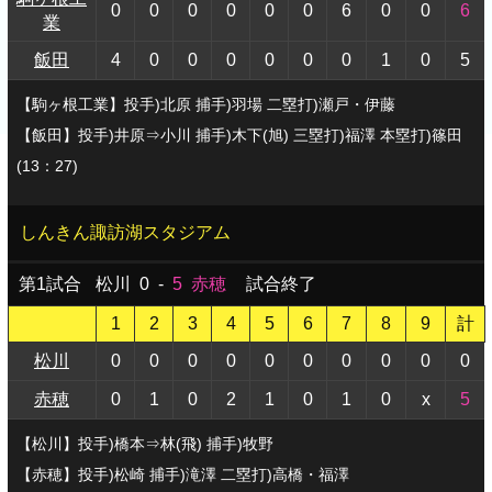
0
0
0
0
0
0
6
0
0
6
業
飯田
4
0
0
0
0
0
0
1
0
5
【駒ヶ根工業】投手)北原 捕手)羽場 二塁打)瀬戸・伊藤
【飯田】投手)井原⇒小川 捕手)木下(旭) 三塁打)福澤 本塁打)篠田
(13：27)
しんきん諏訪湖スタジアム
第1試合
松川
0
-
5
赤穂
試合終了
1
2
3
4
5
6
7
8
9
計
松川
0
0
0
0
0
0
0
0
0
0
赤穂
0
1
0
2
1
0
1
0
x
5
【松川】投手)橋本⇒林(飛) 捕手)牧野
【赤穂】投手)松崎 捕手)滝澤 二塁打)高橋・福澤