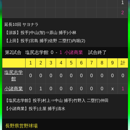
1
2
延長10回 サヨナラ
【須坂】投手)中山(智)⇒原山 捕手)小林
【上田】投手)宮島 捕手)佐野 二塁打)内堀(2)
第2試合
塩尻志学館
0
-
1
小諸商業
試合終了
1
2
3
4
5
6
7
8
9
計
塩尻志学
0
0
0
0
0
0
0
0
0
0
館
小諸商業
0
1
0
0
0
0
0
0
x
1
【塩尻志学館】投手)村上⇒中山 捕手)竹野入 二塁打)仲田
【小諸商業】投手)土屋 捕手)清水
長野県営野球場