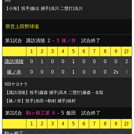
56)
【小海】投手)飯出 捕手)浅川 二塁打)浅川
県営上田野球場
第1試合
諏訪清陵
2
-
3
篠ノ井
試合終了
1
2
3
4
5
6
7
8
9
計
諏訪清陵
0
1
0
0
1
0
0
0
0
2
篠ノ井
0
0
0
0
1
0
0
0
2x
3
9回サヨナラ
【諏訪清陵】投手)藤森 捕手)高木 二塁打)藤森・名取
【篠ノ井】投手)糸田⇒駒村 捕手)槙村
第2試合
駒ヶ根工業
6
-
5
飯田
試合終了
1
2
3
4
5
6
7
8
9
計
駒ヶ根工