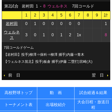
第2試合
岩村田
1
-
8
ウェルネス
7回コールド
1
2
3
4
5
6
7
8
9
計
岩村田
0
1
0
0
0
0
0
1
ウェルネ
3
0
1
0
1
2
1x
8
ス
7回コールドゲーム
【岩村田】投手)柳澤⇒保科⇒柳澤 捕手)内藤⇒青木
【ウェルネス筑北】投手)板倉 捕手)伊藤 二塁打)宮崎(大)
前 日
翌 日
高校野球トップ
動 画
試合経過＆結果
大会日程・放送日
トーナメント表
出場校紹介
程