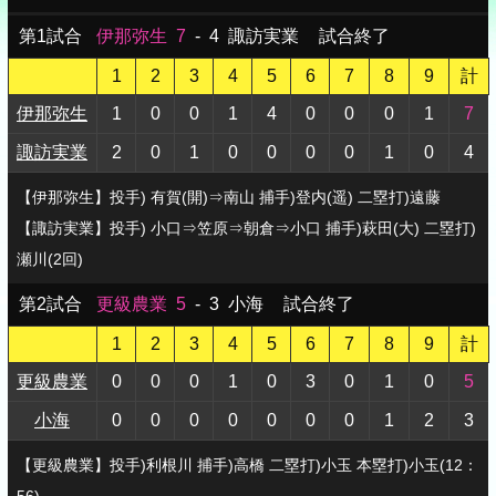
第1試合
伊那弥生
7
-
4
諏訪実業
試合終了
1
2
3
4
5
6
7
8
9
計
伊那弥生
1
0
0
1
4
0
0
0
1
7
諏訪実業
2
0
1
0
0
0
0
1
0
4
【伊那弥生】投手) 有賀(開)⇒南山 捕手)登内(遥) 二塁打)遠藤
【諏訪実業】投手) 小口⇒笠原⇒朝倉⇒小口 捕手)萩田(大) 二塁打)
瀬川(2回)
第2試合
更級農業
5
-
3
小海
試合終了
1
2
3
4
5
6
7
8
9
計
更級農業
0
0
0
1
0
3
0
1
0
5
小海
0
0
0
0
0
0
0
1
2
3
【更級農業】投手)利根川 捕手)高橋 二塁打)小玉 本塁打)小玉(12：