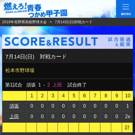
燃えろ!青春 つかめ甲
2019年長野県高校野球大会
7月14日(日)対戦カード
7月14日(日) 対戦カード
松本市野球場
第1試合
須坂
1
-
2
上田
試合終了
1
2
3
4
5
6
7
8
9
10
須坂
0
0
0
0
0
0
0
0
0
1
上田
0
0
0
0
0
0
0
0
0
2x
計