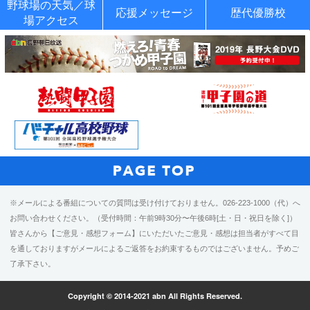
野球場の天気／球
応援メッセージ
歴代優勝校
場アクセス
※メールによる番組についての質問は受け付けておりません。026-223-1000（代）へ
お問い合わせください。（受付時間：午前9時30分〜午後6時[土・日・祝日を除く]）
皆さんから【ご意見・感想フォーム】にいただいたご意見・感想は担当者がすべて目
を通しておりますがメールによるご返答をお約束するものではございません。予めご
了承下さい。
Copyright © 2014-2021 abn All Rights Reserved.