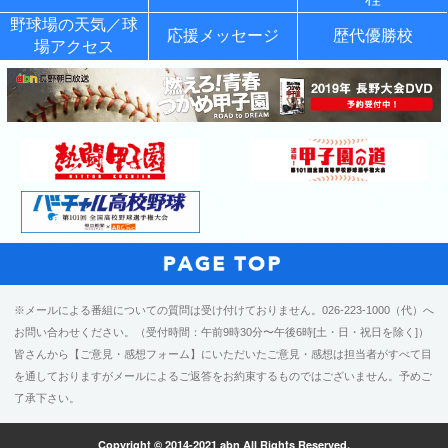
野球場の天気／球
応援メッセージ
歴代優勝校
場アクセス
※メールによる番組についての質問は受け付けておりません。026-223-1000（代）へ
お問い合わせください。（受付時間：午前9時30分〜午後6時[土・日・祝日を除く]）
皆さんから【ご意見・感想フォーム】にいただいたご意見・感想は担当者がすべて目
を通しておりますがメールによるご返答をお約束するものではございません。予めご
了承下さい。
Copyright © 2014-2021 abn All Rights Reserved.