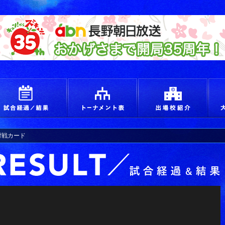
えろ！青春 つかめ甲子園
試合経過＆結果
トーナメント
出場
)対戦カード