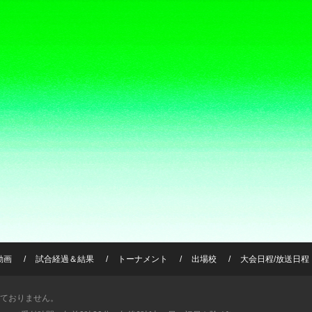
動画
試合経過＆結果
トーナメント
出場校
大会日程/放送日程
ておりません。