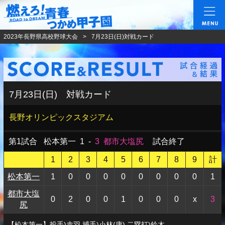
燃えろ!青春 つかめ甲
2023年長野県高校野球大会
7月23日(日)対戦カード
7月23日(日) 対戦カード
長野オリンピックスタジアム
第1試合
松本第一
1
-
3
都市大塩尻
試合終了
1
2
3
4
5
6
7
8
9
計
松本第一
1
0
0
0
0
0
0
0
0
1
都市大塩
0
2
0
0
1
0
0
0
x
3
尻
【松本第一】投手)赤羽 捕手)小林(康) 二塁打)鈴木