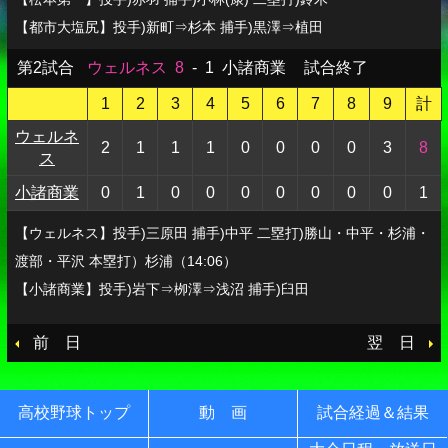
【都市大塩尻】投手)新町⇒杉本 捕手)黒澤⇒植田
第2試合
ウェルネス
8
-
1
小諸商業
試合終了
1
2
3
4
5
6
7
8
9
計
ウェルネ
2
1
1
1
0
0
0
0
3
8
ス
小諸商業
0
1
0
0
0
0
0
0
0
1
【ウェルネス】投手)三原田 捕手)中平 二塁打)勝山・中平・杉浦・
渡部・平沢 本塁打）杉浦（14:06）
【小諸商業】投手)岩下⇒栁澤⇒浅沼 捕手)臼田
前 日
翌 日
高校野球トップ
動 画
試合経過＆結果