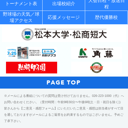
大会日程・放送日
トーナメント表
出場校紹介
程
野球場の天気／球
応援メッセージ
歴代優勝校
場アクセス
※メールによる番組についての質問は受け付けておりません。026-223-1000（代）へ
お問い合わせください。（受付時間：午前9時30分〜午後6時[土・日・祝日を除く]）
皆さんから【ご意見・感想フォーム】にいただいたご意見・感想は担当者がすべて目
を通しておりますがメールによるご返答をお約束するものではございません。予めご
了承下さい。