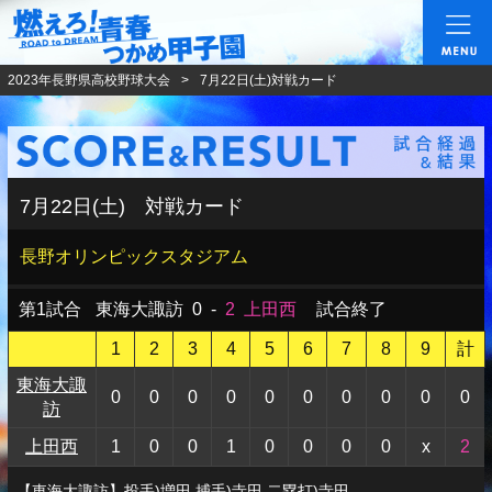
燃えろ!青春 つかめ甲
2023年長野県高校野球大会
7月22日(土)対戦カード
7月22日(土) 対戦カード
長野オリンピックスタジアム
第1試合
東海大諏訪
0
-
2
上田西
試合終了
1
2
3
4
5
6
7
8
9
計
東海大諏
0
0
0
0
0
0
0
0
0
0
訪
上田西
1
0
0
1
0
0
0
0
x
2
【東海大諏訪】投手)増田 捕手)寺田 二塁打)寺田