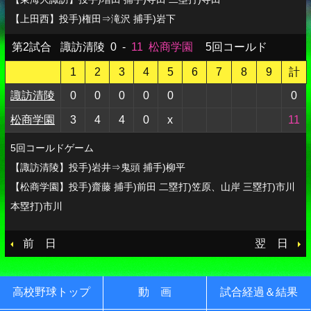
【上田西】投手)権田⇒滝沢 捕手)岩下
第2試合
諏訪清陵
0
-
11
松商学園
5回コールド
1
2
3
4
5
6
7
8
9
計
諏訪清陵
0
0
0
0
0
0
松商学園
3
4
4
0
x
11
5回コールドゲーム
【諏訪清陵】投手)岩井⇒鬼頭 捕手)柳平
【松商学園】投手)齋藤 捕手)前田 二塁打)笠原、山岸 三塁打)市川
本塁打)市川
前 日
翌 日
高校野球トップ
動 画
試合経過＆結果