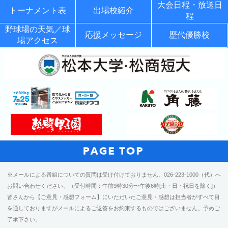
大会日程・放送日
トーナメント表
出場校紹介
程
野球場の天気／球
応援メッセージ
歴代優勝校
場アクセス
※メールによる番組についての質問は受け付けておりません。026-223-1000（代）へ
お問い合わせください。（受付時間：午前9時30分〜午後6時[土・日・祝日を除く]）
皆さんから【ご意見・感想フォーム】にいただいたご意見・感想は担当者がすべて目
を通しておりますがメールによるご返答をお約束するものではございません。予めご
了承下さい。