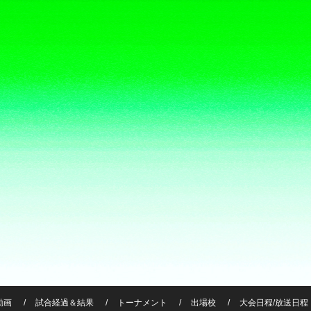
動画
試合経過＆結果
トーナメント
出場校
大会日程/放送日程