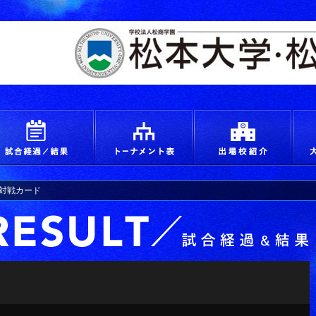
えろ！青春 つかめ甲子園
試合経過＆結果
トーナメント
出場
水)対戦カード