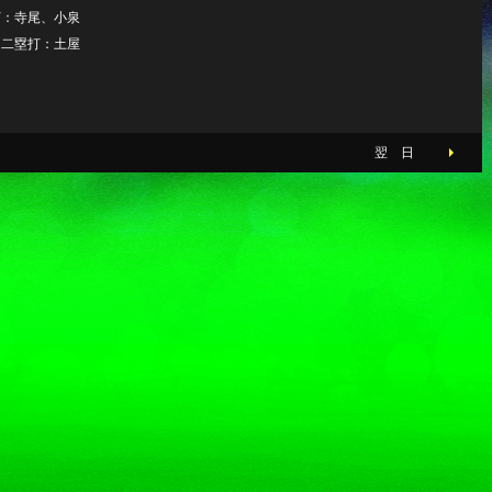
打：寺尾、小泉
 二塁打：土屋
翌 日