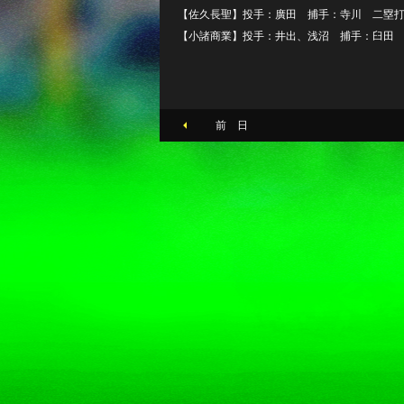
【佐久長聖】投手：廣田 捕手：寺川 二塁
【小諸商業】投手：井出、浅沼 捕手：臼田
前 日