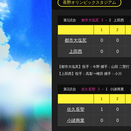
長野オリンピックスタジアム
第1試合
都市大塩尻
3
-
2
上田西
1
2
都市大塩尻
0
0
上田西
0
0
【都市大塩尻】投手：今野 捕手：山田 二塁打：
【上田西】投手：高梨⇒権田 捕手：小川
第2試合
佐久長聖
3
-
1
小諸商業
1
2
佐久長聖
1
0
小諸商業
0
0