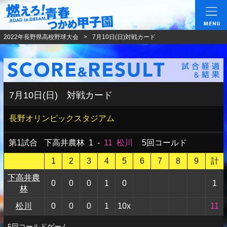
燃えろ!青春 つかめ甲
2022年長野県高校野球大会
7月10日(日)対戦カード
7月10日(日) 対戦カード
長野オリンピックスタジアム
第1試合
下高井農林
1
-
11
松川
5回コールド
1
2
3
4
5
6
7
8
9
計
下高井農
0
0
0
1
0
1
林
松川
0
0
0
1
10x
11
5回コールドゲーム