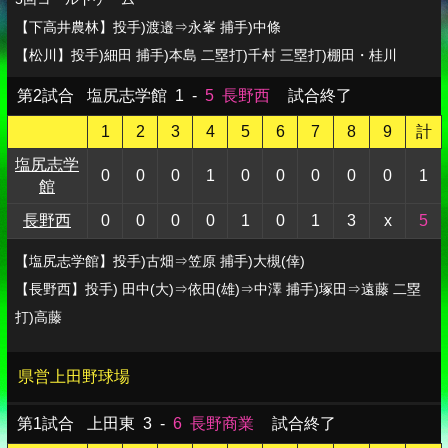
【下高井農林】投手)渡邉⇒永峯 捕手)中條
【松川】投手)細田 捕手)本島 二塁打)千村 三塁打)棚田・桂川
第2試合
塩尻志学館
1
-
5
長野西
試合終了
1
2
3
4
5
6
7
8
9
計
塩尻志学
0
0
0
1
0
0
0
0
0
1
館
長野西
0
0
0
0
1
0
1
3
x
5
【塩尻志学館】投手)古畑⇒笠原 捕手)大槻(倖)
【長野西】投手) 田中(大)⇒依田(雄)⇒中澤 捕手)塚田⇒遠藤 二塁
打)高藤
県営上田野球場
第1試合
上田東
3
-
6
長野商業
試合終了