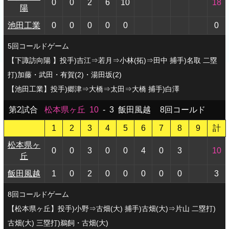
0
0
2
6
10
18
陽
池田工業
0
0
0
0
0
0
5回コールドゲーム
【下諏訪向陽 】投手)吉江⇒若月⇒小林(拓)⇒田中 捕手)名取 二塁
打)加藤・武田・有賀(2)・湯田坂(2)
【池田工業】投手)郷津⇒大橋⇒太田⇒大橋 捕手)白澤
第2試合
松本県ヶ丘
10
-
3
飯田風越
8回コールド
1
2
3
4
5
6
7
8
9
計
松本県ヶ
0
0
3
0
0
4
0
3
10
丘
飯田風越
1
0
2
0
0
0
0
0
3
8回コールドゲーム
【松本県ヶ丘】投手)小野⇒古畑(大) 捕手)古畑(大)⇒片山 二塁打)
古畑(大) 三塁打)鵜飼・古畑(大)