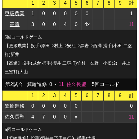
1
2
3
4
5
6
7
8
9
計
更級農業
1
0
0
0
0
0
1
高遠
3
0
0
4
0
4x
11
6回コールドゲーム
【更級農業】投手)原田⇒村上⇒安江⇒黒岩⇒西澤 捕手)小田 二塁
打)新井
【高遠】投手)城倉 捕手)櫻井 二塁打)竹村・友野・小松(2)・井上
三塁打)大山
第2試合
箕輪進修
0
-
11
佐久長聖
5回コールド
1
2
3
4
5
6
7
8
9
計
箕輪進修
0
0
0
0
0
0
佐久長聖
4
7
0
0
x
11
5回コールドゲーム
【箕輪進修】投手)酒井⇒下田⇒征矢 捕手)大槻