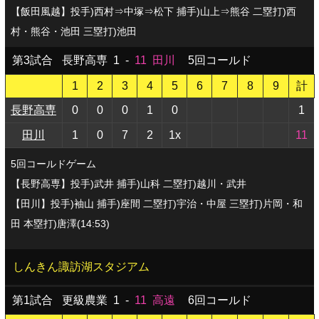
【飯田風越】投手)西村⇒中塚⇒松下 捕手)山上⇒熊谷 二塁打)西
村・熊谷・池田 三塁打)池田
第3試合
長野高専
1
-
11
田川
5回コールド
1
2
3
4
5
6
7
8
9
計
長野高専
0
0
0
1
0
1
田川
1
0
7
2
1x
11
5回コールドゲーム
【長野高専】投手)武井 捕手)山科 二塁打)越川・武井
【田川】投手)袖山 捕手)座間 二塁打)宇治・中屋 三塁打)片岡・和
田 本塁打)唐澤(14:53)
しんきん諏訪湖スタジアム
第1試合
更級農業
1
-
11
高遠
6回コールド