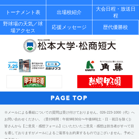
大会日程・放送日
トーナメント表
出場校紹介
程
野球場の天気／球
応援メッセージ
歴代優勝校
場アクセス
※メールによる番組についての質問は受け付けておりません。026-223-1000（代）へ
お問い合わせください。（受付時間：午前9時30分〜午後6時[土・日・祝日を除く]）
皆さんから【ご意見・感想フォーム】にいただいたご意見・感想は担当者がすべて目
を通しておりますがメールによるご返答をお約束するものではございません。予めご