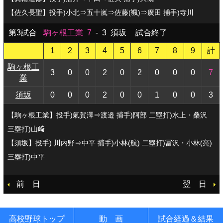
【佐久長聖】投手)小北⇒五十嵐⇒佐藤(颯)⇒廣田 捕手)寺川
第3試合
駒ヶ根工業
7
-
3
須坂
試合終了
1
2
3
4
5
6
7
8
9
計
駒ヶ根工
3
0
0
2
0
2
0
0
0
7
業
須坂
0
0
0
2
0
0
1
0
0
3
【駒ヶ根工業】投手)氣賀澤⇒渡邉 捕手)阿部 二塁打)水上・桑沢
三塁打)山﨑
【須坂】投手) 川内野⇒中平 捕手)小林(航) 二塁打)冨沢・小林(亮)
三塁打)中平
前 日
翌 日
高校野球トップ
動 画
試合経過＆結果