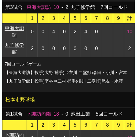
第3試合
東海大諏訪
10
-
2
丸子修学館
7回コールド
1
2
3
4
5
6
7
8
9
計
東海大諏
0
0
4
0
2
4
0
10
訪
丸子修学
2
0
0
0
0
0
0
2
館
7回コールドゲーム
【東海大諏訪】投手)大野 捕手)⇒衣川 二塁打)森田・小川・宮本
【丸子修学館】投手)平林⇒二村 捕手)掛川 二塁打)尾友・水澤
松本市野球場
第1試合
下諏訪向陽
18
-
0
池田工業
5回コールド
1
2
3
4
5
6
7
8
9
計
下諏訪向