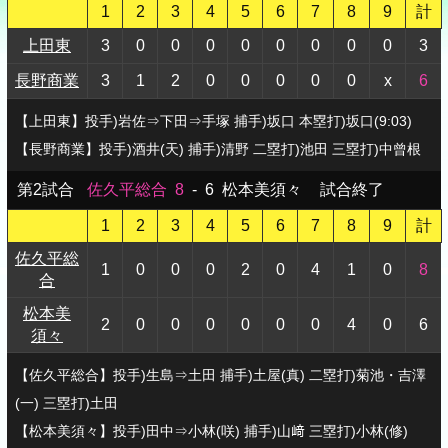
1
2
3
4
5
6
7
8
9
計
上田東
3
0
0
0
0
0
0
0
0
3
長野商業
3
1
2
0
0
0
0
0
x
6
【上田東】投手)岩佐⇒下田⇒手塚 捕手)坂口 本塁打)坂口(9:03)
【長野商業】投手)酒井(天) 捕手)清野 二塁打)池田 三塁打)中曾根
第2試合
佐久平総合
8
-
6
松本美須々
試合終了
1
2
3
4
5
6
7
8
9
計
佐久平総
1
0
0
0
2
0
4
1
0
8
合
松本美
2
0
0
0
0
0
0
4
0
6
須々
【佐久平総合】投手)生島⇒土田 捕手)土屋(真) 二塁打)菊池・吉澤
(一) 三塁打)土田
【松本美須々】投手)田中⇒小林(咲) 捕手)山﨑 三塁打)小林(修)