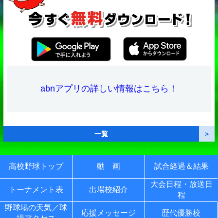
abnアプリの詳しい情報はこちら！
一覧
＞
高校野球トップ
動 画
試合経過＆結果
大会日程・放送日
トーナメント表
出場校紹介
程
野球場の天気／球
応援メッセージ
歴代優勝校