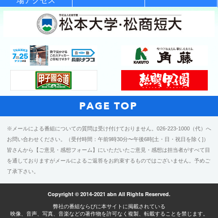
場アクセス
※メールによる番組についての質問は受け付けておりません。026-223-1000（代）へ
お問い合わせください。（受付時間：午前9時30分〜午後6時[土・日・祝日を除く]）
皆さんから【ご意見・感想フォーム】にいただいたご意見・感想は担当者がすべて目
を通しておりますがメールによるご返答をお約束するものではございません。予めご
了承下さい。
Copyright © 2014-2021 abn All Rights Reserved.
弊社の番組ならびに本サイトに掲載されている
映像、音声、写真、音楽などの著作物を許可なく複製、転載することを禁じます。