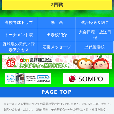
2回戦
高校野球トップ
動 画
試合経過＆結果
大会日程・放送日
トーナメント表
出場校紹介
程
野球場の天気／球
応援メッセージ
歴代優勝校
場アクセス
※メールによる番組についての質問は受け付けておりません。026-223-1000（代）へ
お問い合わせください。（受付時間：午前9時30分〜午後6時[土・日・祝日を除く]）