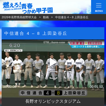
燃えろ!青春 つかめ甲
2026年長野県高校野球大会
動画
中信連合 4 – 8 上田染谷丘
中信連合 4 – 8 上田染谷丘
0706_churen-some
360p
00:00:00
00:01:12
長野オリンピックスタジアム