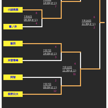
14:00(オリ)
7
小諸商業
8
7月6日
6
08:30(オリ)
7月16日
4
11:30(オリ)
篠ノ井
2
飯田
4
7月7日
14:00(オリ)
3
木曽青峰
4
7月12日
11:30(オリ)
11
阿智
2
7月7日
09:00(オリ)
12
長野日大