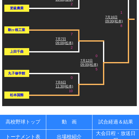
2
更級農業
1
7月16日
09:00(松本)
8
駒ヶ根工業
7
7月7日
09:00(松本)
2
上田千曲
0
7月12日
09:00(松本)
5
丸子修学館
0
7月6日
11:30(松本)
10
松本国際
高校野球トップ
動 画
試合経過＆結果
大会日程・放送日
トーナメント表
出場校紹介