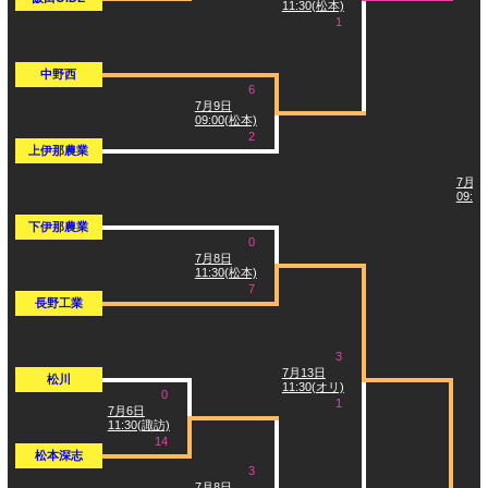
11:30(松本)
1
中野西
6
7月9日
09:00(松本)
2
上伊那農業
7月2
09:0
下伊那農業
0
7月8日
11:30(松本)
7
長野工業
3
7月13日
松川
11:30(オリ)
0
1
7月6日
11:30(諏訪)
14
松本深志
3
7月8日