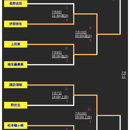
長野吉田
1
7月8日
11:30(諏訪)
6
伊那弥生
8
7月13日
09:00(諏訪)
3
上田東
12
7月8日
09:00(諏訪)
2
南安曇農業
7月2
11:3
諏訪清陵
11
7月7日
14:00(上田)
2
野沢北
12
7月13日
09:00(上田)
1
松本蟻ヶ崎
6