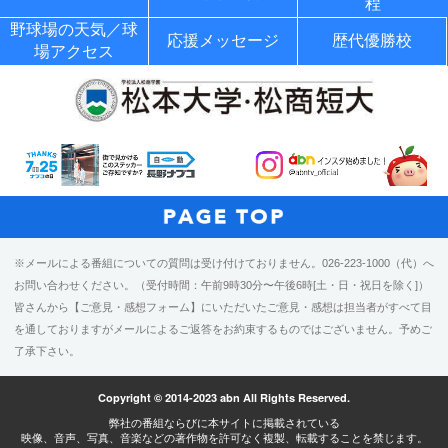
程
野球場の天気／球
応援メッセージ
歴代優勝校
場アクセス
※メールによる番組についての質問は受け付けておりません。026-223-1000（代）へ
お問い合わせください。（受付時間：午前9時30分〜午後6時[土・日・祝日を除く]）
皆さんから【ご意見・感想フォーム】にいただいたご意見・感想は担当者がすべて目
を通しておりますがメールによるご返答をお約束するものではございません。予めご
了承下さい。
Copyright © 2014-2023 abn All Rights Reserved.
弊社の番組ならびに本サイトに掲載されている
映像、音声、写真、音楽などの著作物を許可なく複製、転載することを禁じます。