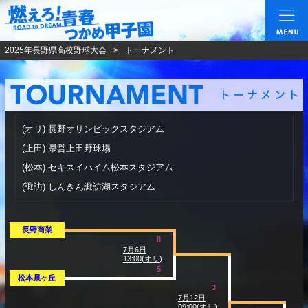
燃えろ!青春 つかめ甲
2025年長野県高校野球大会
トーナメント
(オリ)
長野オリンピックスタジアム
(上田)
県営上田野球場
(松本)
セキスイハイム松本スタジアム
(諏訪)
しんきん諏訪湖スタジアム
長野商業
8
7月6日
13:00(オリ)
5
松本県ヶ丘
3
7月12日
09:00(オリ)