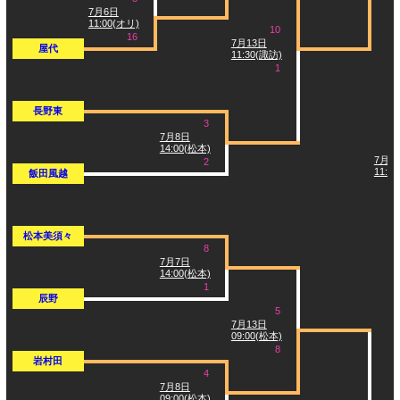
7月6日
11:00(オリ)
10
16
7月13日
屋代
11:30(諏訪)
1
長野東
3
7月8日
14:00(松本)
7月1
2
11:3
飯田風越
松本美須々
8
7月7日
14:00(松本)
1
辰野
5
7月13日
09:00(松本)
8
岩村田
4
7月8日
09:00(松本)