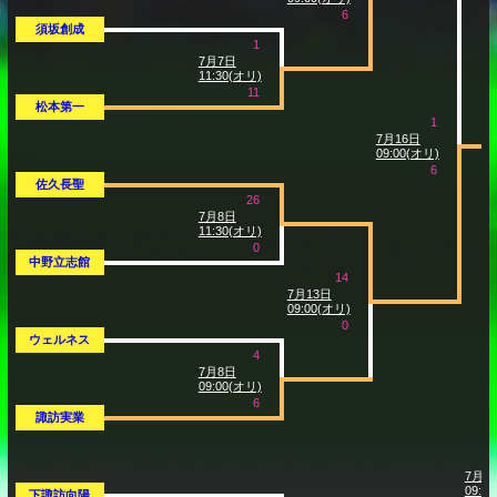
6
須坂創成
1
7月7日
11:30(オリ)
11
松本第一
1
7月16日
09:00(オリ)
6
佐久長聖
26
7月8日
11:30(オリ)
0
中野立志館
14
7月13日
09:00(オリ)
0
ウェルネス
4
7月8日
09:00(オリ)
6
諏訪実業
7月1
09:0
下諏訪向陽