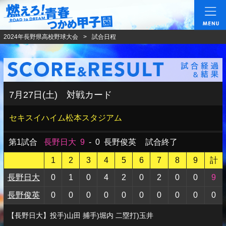
燃えろ!青春 つかめ甲
2024年長野県高校野球大会
試合日程
7月27日(土) 対戦カード
セキスイハイム松本スタジアム
第1試合
長野日大
9
-
0
長野俊英
試合終了
1
2
3
4
5
6
7
8
9
計
長野日大
0
1
0
4
2
0
2
0
0
9
長野俊英
0
0
0
0
0
0
0
0
0
0
【長野日大】投手)山田 捕手)堀内 二塁打)玉井