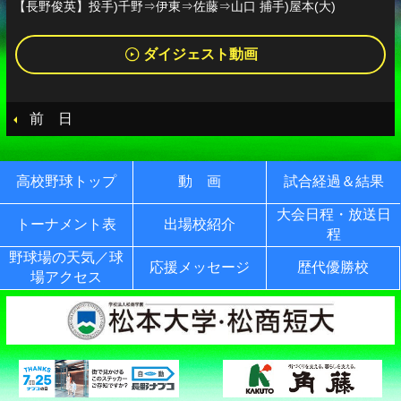
【長野俊英】投手)千野⇒伊東⇒佐藤⇒山口 捕手)屋本(大)
ダイジェスト動画
前 日
高校野球トップ
動 画
試合経過＆結果
大会日程・放送日
トーナメント表
出場校紹介
程
野球場の天気／球
応援メッセージ
歴代優勝校
場アクセス