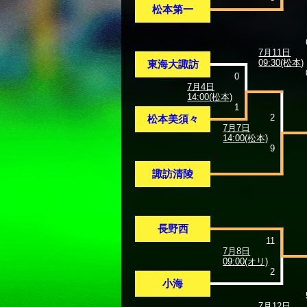
松本第一
7月11日
09:30(松本)
東海大諏訪
0
7月4日
14:00(松本)
1
2
松本美須々
7月7日
14:00(松本)
9
諏訪清陵
長野西
11
7月8日
09:00(オリ)
2
小海
7月12日