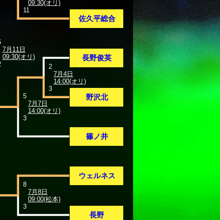
09:30(オリ)
11
佐久平総合
6
7月11日
09:30(オリ)
長野俊英
2
2
7月4日
14:00(オリ)
3
5
野沢北
7月7日
14:00(オリ)
3
篠ノ井
ウェルネス
8
7月8日
09:00(松本)
3
長野