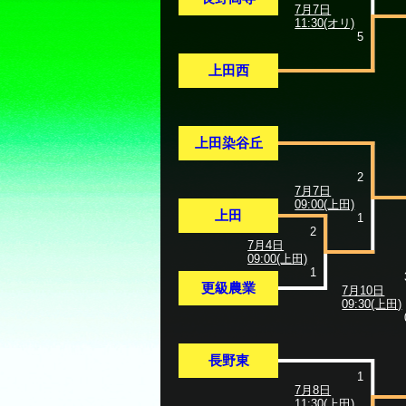
7月7日
11:30(オリ)
5
上田西
上田染谷丘
2
7月7日
09:00(上田)
上田
1
2
7月4日
09:00(上田)
1
更級農業
7月10日
09:30(上田)
長野東
1
7月8日
11:30(上田)