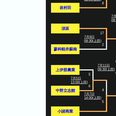
8
岩村田
7
09
須坂
17
7月9日
09:30(上田)
2
蓼科軽井蘇南
7月11日
09:30(上田)
上伊那農業
5
7月5日
13:00(上田)
6
4
中野立志館
7月7日
14:00(上田)
5
小諸商業