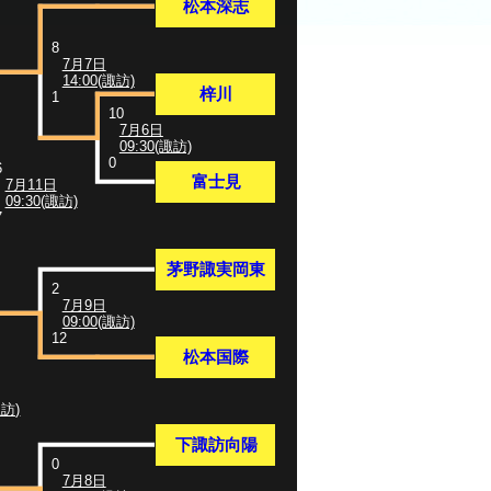
松本深志
8
7月7日
14:00(諏訪)
梓川
1
10
7月6日
09:30(諏訪)
0
6
富士見
7月11日
09:30(諏訪)
7
茅野諏実岡東
2
7月9日
09:00(諏訪)
12
松本国際
諏訪)
下諏訪向陽
0
7月8日