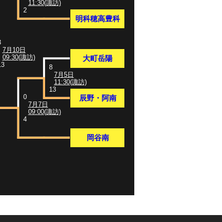
11:30(諏訪)
2
明科穂高豊科
3
7月10日
09:30(諏訪)
大町岳陽
13
8
7月5日
11:30(諏訪)
13
0
辰野・阿南
7月7日
09:00(諏訪)
4
岡谷南