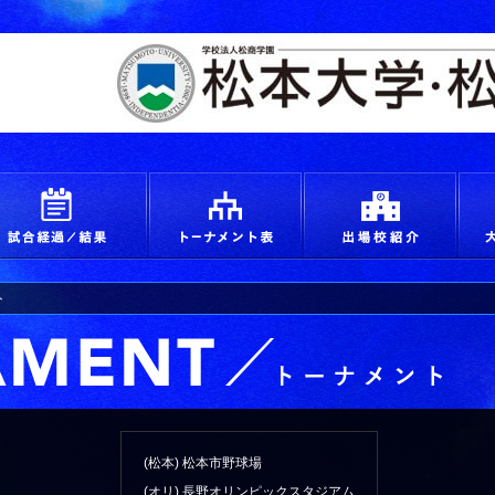
えろ！青春 つかめ甲子園
試合経過＆結果
トーナメント
出場
ト
トー
(松本)
松本市野球場
(オリ)
長野オリンピックスタジアム