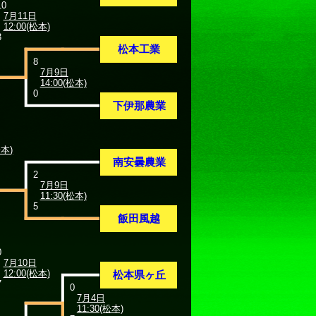
10
7月11日
12:00(松本)
3
松本工業
8
7月9日
14:00(松本)
0
下伊那農業
松本)
南安曇農業
2
7月9日
11:30(松本)
5
飯田風越
0
7月10日
12:00(松本)
松本県ヶ丘
7
0
7月4日
11:30(松本)