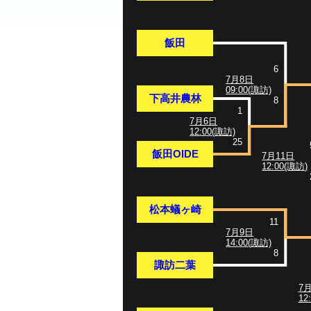
飯田
6
7月8日
09:00(諏訪)
下高井農林
8
1
7月6日
12:00(諏訪)
25
飯田OIDE
7月11日
12:00(諏訪)
松本蟻ヶ崎
11
7月9日
14:00(諏訪)
8
諏訪二葉
7
12