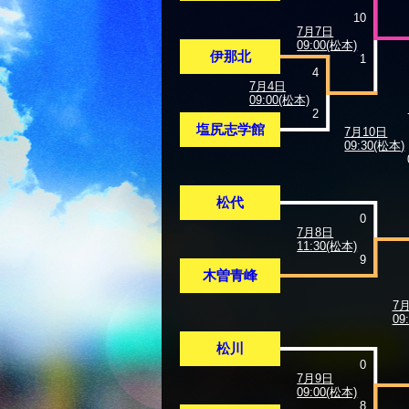
10
7月7日
09:00(松本)
伊那北
1
4
7月4日
09:00(松本)
2
塩尻志学館
7月10日
09:30(松本)
松代
0
7月8日
11:30(松本)
9
木曽青峰
7
09
松川
0
7月9日
09:00(松本)
8