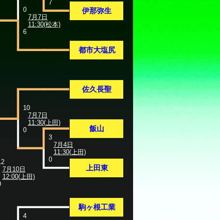
7
0
伊那弥生
7月7日
11:30(松本)
6
都市大塩尻
佐久長聖
10
7月7日
11:30(上田)
飯山
0
3
7月4日
11:30(上田)
0
12
上田東
7月10日
12:00(上田)
0
駒ヶ根工業
4