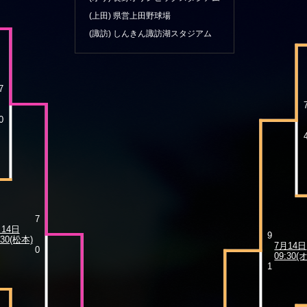
(上田)
県営上田野球場
(諏訪)
しんきん諏訪湖スタジアム
7
0
7
月14日
9
:30(松本)
7月14日
0
09:30(
1