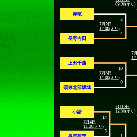
09:30(オリ)
赤穂
2
7月9日
12:00(オリ)
4
長野吉田
7
12
上田千曲
10
7月8日
14:00(オリ)
0
須東北部坂城
7月10日
12:00(オリ)
小諸
14
7月4日
11:30(オリ)
5
1
長野高専