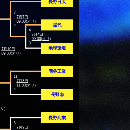
長野日大
7
7月7日
09:00(オリ)
屋代
2
4
7月4日
09:00(オリ)
3
7
地球環境
7月10日
09:30(オリ)
4
岡谷工業
11
7月8日
11:30(オリ)
4
長野南
オリ)
長野商業
6
7月9日