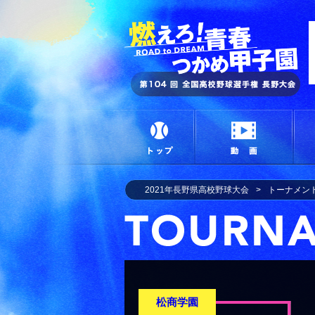
燃
トップ
動画
2021年長野県高校野球大会
トーナメン
松商学園