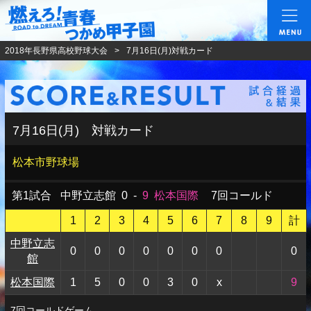
燃えろ!青春 つかめ甲
2018年長野県高校野球大会
7月16日(月)対戦カード
7月16日(月) 対戦カード
松本市野球場
第1試合
中野立志館
0
-
9
松本国際
7回コールド
1
2
3
4
5
6
7
8
9
計
中野立志
0
0
0
0
0
0
0
0
館
松本国際
1
5
0
0
3
0
x
9
7回コールドゲーム