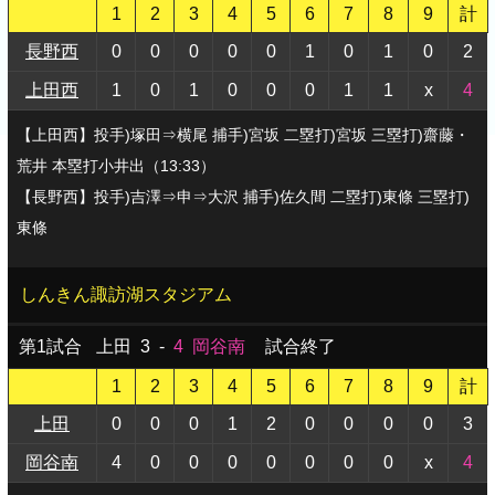
1
2
3
4
5
6
7
8
9
計
長野西
0
0
0
0
0
1
0
1
0
2
上田西
1
0
1
0
0
0
1
1
x
4
【上田西】投手)塚田⇒横尾 捕手)宮坂 二塁打)宮坂 三塁打)齋藤・
荒井 本塁打小井出（13:33）
【長野西】投手)吉澤⇒申⇒大沢 捕手)佐久間 二塁打)東條 三塁打)
東條
しんきん諏訪湖スタジアム
第1試合
上田
3
-
4
岡谷南
試合終了
1
2
3
4
5
6
7
8
9
計
上田
0
0
0
1
2
0
0
0
0
3
岡谷南
4
0
0
0
0
0
0
0
x
4