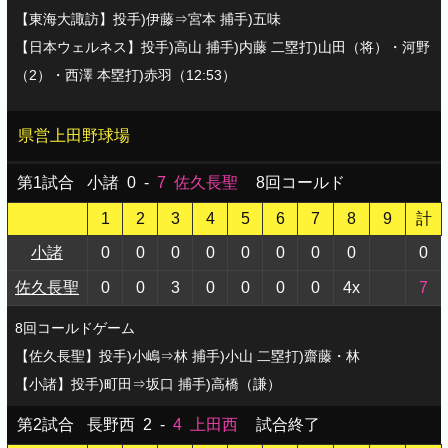
【東海大諏訪】投手)伊藤⇒宮本 捕手)五味
【日本ウェルネス】投手)高山 捕手)内藤 二塁打)山田（将）・河野
（2）・西澤 本塁打)赤羽（12:53）
県営上田野球場
第1試合
小諸
0
-
7
佐久長聖
8回コールド
1
2
3
4
5
6
7
8
9
計
小諸
0
0
0
0
0
0
0
0
0
佐久長聖
0
0
3
0
0
0
0
4x
7
8回コールドゲーム
【佐久長聖】投手)小嶋⇒林 捕手)小山 二塁打)齋藤・林
【小諸】投手)町田⇒坂口 捕手)高橋（謙）
第2試合
長野西
2
-
4
上田西
試合終了