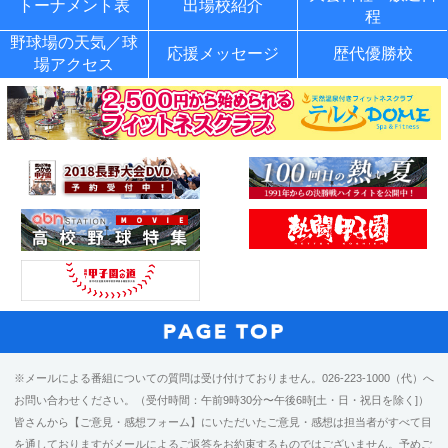
トーナメント表
出場校紹介
程
野球場の天気／球
応援メッセージ
歴代優勝校
場アクセス
※メールによる番組についての質問は受け付けておりません。026-223-1000（代）へ
お問い合わせください。（受付時間：午前9時30分〜午後6時[土・日・祝日を除く]）
皆さんから【ご意見・感想フォーム】にいただいたご意見・感想は担当者がすべて目
を通しておりますがメールによるご返答をお約束するものではございません。予めご