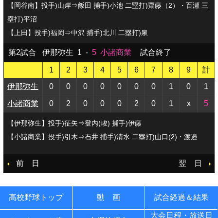
【岡谷南】投手)山岸⇒飯田 捕手)小池 二塁打)齋藤（2）・百瀬 三
塁打)平沼
【上田】投手)福岡⇒中沢 捕手)北川 二塁打)泉
第2試合
伊那弥生
1
-
5
小諸商業
試合終了
1
2
3
4
5
6
7
8
9
計
伊那弥生
0
0
0
0
0
0
0
1
0
1
小諸商業
0
2
0
0
0
2
0
1
x
5
【伊那弥生】投手)征矢⇒登内(峻) 捕手)伊藤
【小諸商業】投手)引木⇒石井 捕手)清水 二塁打)山口(2)・渡邉
前 日
翌 日
高校野球トップ
動 画
試合経過＆結果
大会日程・放送日