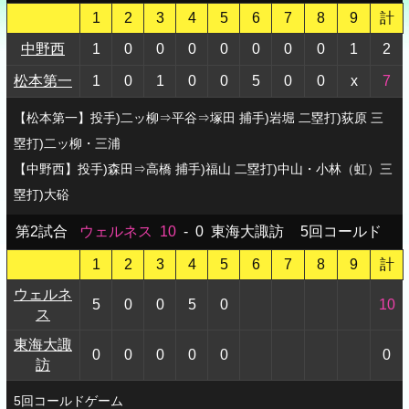
1
2
3
4
5
6
7
8
9
計
中野西
1
0
0
0
0
0
0
0
1
2
松本第一
1
0
1
0
0
5
0
0
x
7
【松本第一】投手)二ッ柳⇒平谷⇒塚田 捕手)岩堀 二塁打)荻原 三
塁打)二ッ柳・三浦
【中野西】投手)森田⇒高橋 捕手)福山 二塁打)中山・小林（虹）三
塁打)大硲
第2試合
ウェルネス
10
-
0
東海大諏訪
5回コールド
1
2
3
4
5
6
7
8
9
計
ウェルネ
5
0
0
5
0
10
ス
東海大諏
0
0
0
0
0
0
訪
5回コールドゲーム