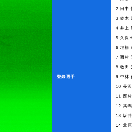
2 田中
3 鈴木
4 井上
5 久保
6 埋橋
7 西村
8 牧田
登録選手
9 中林
10 長
11 西
12 髙
13 坂
14 北