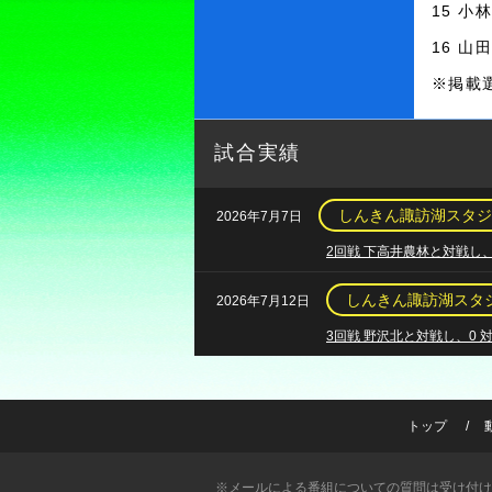
15 小
16 山
※掲載
試合実績
しんきん諏訪湖スタジ
2026年7月7日
2回戦 下高井農林と対戦し、
しんきん諏訪湖スタ
2026年7月12日
3回戦 野沢北と対戦し、0 
トップ
※メールによる番組についての質問は受け付け