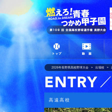
燃
トップ
動画
2026年長野県高校野球大会
出場校
高遠高校