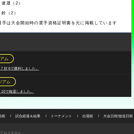
林 遼晟（2）
田 鈴（2）
選手は大会開始時の選手資格証明書を元に掲載しています
アム
7 対 6で勝利しました。
ジアム
対 10で敗退しました。
動画
試合経過＆結果
トーナメント
出場校
大会日程/放送日程
ておりません。