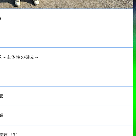
校
球～主体性の確立～
宏
輝
 琉夢（3）