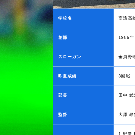
学校名
高遠高
創部
1985年
スローガン
全員野
昨夏成績
3回戦
部長
田中 武
監督
大澤 昂
1 野溝