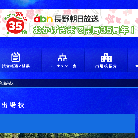
えろ！青春 つかめ甲子園
試合経過＆結果
トーナメント
出場
高遠高校
出場校詳細