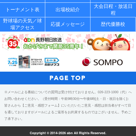
大会日程・放送日
トーナメント表
出場校紹介
程
野球場の天気／球
応援メッセージ
歴代優勝校
場アクセス
※メールによる番組についての質問は受け付けておりません。026-223-1000（代）へ
お問い合わせください。（受付時間：午前9時30分〜午後6時[土・日・祝日を除く]）
皆さんから【ご意見・感想フォーム】にいただいたご意見・感想は担当者がすべて目
を通しておりますがメールによるご返答をお約束するものではございません。予めご
了承下さい。
Copyright © 2014-2026 abn All Rights Reserved.