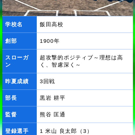
学校名
飯田高校
創部
1900年
スローガ
超攻撃的ポジティブ～理想は高
ン
く、智慮深く～
昨夏成績
3回戦
部長
黒岩 耕平
監督
熊谷 匡通
登録選手
1 米山 良太郎（3）