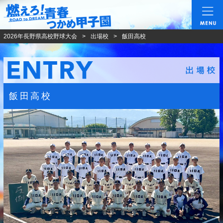
燃えろ!青春 つかめ甲
2026年長野県高校野球大会
出場校
飯田高校
飯田高校