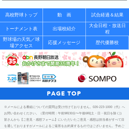
高校野球トップ
動 画
試合経過＆結果
大会日程・放送日
トーナメント表
出場校紹介
程
野球場の天気／球
応援メッセージ
歴代優勝校
場アクセス
※メールによる番組についての質問は受け付けておりません。026-223-1000（代）へ
お問い合わせください。（受付時間：午前9時30分〜午後6時[土・日・祝日を除く]）
皆さんから【ご意見・感想フォーム】にいただいたご意見・感想は担当者がすべて目
を通しておりますがメールによるご返答をお約束するものではございません。予めご