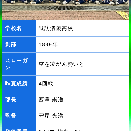
学校名
諏訪清陵高校
創部
1899年
スローガ
空を凌がん勢いと
ン
昨夏成績
4回戦
部長
西澤 崇浩
監督
守屋 光浩