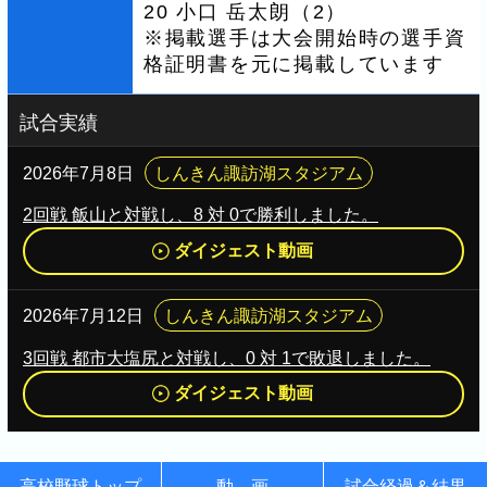
20 小口 岳太朗（2）
※掲載選手は大会開始時の選手資
格証明書を元に掲載しています
試合実績
2026年7月8日
しんきん諏訪湖スタジアム
2回戦 飯山と対戦し、8 対 0で勝利しました。
ダイジェスト動画
2026年7月12日
しんきん諏訪湖スタジアム
3回戦 都市大塩尻と対戦し、0 対 1で敗退しました。
ダイジェスト動画
高校野球トップ
動 画
試合経過＆結果