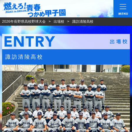
燃えろ!青春 つかめ甲
2026年長野県高校野球大会
出場校
諏訪清陵高校
諏訪清陵高校