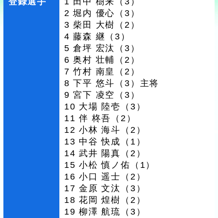
登録選手
1 田中 樹来（3）
2 堀内 優心（3）
3 柴田 大樹（2）
4 藤森 継（3）
5 倉坪 宏汰（3）
6 奥村 壮輔（2）
7 竹村 南皇（2）
8 下平 悠斗（3）主将
9 宮下 凌空（3）
10 大場 陸壱（3）
11 伴 柊吾（2）
12 小林 海斗（2）
13 中谷 快成（1）
14 武井 陽真（2）
15 小松 慎ノ佑（1）
16 小口 遥士（2）
17 金原 文汰（3）
18 花岡 煌樹（2）
19 柳澤 航琉（3）