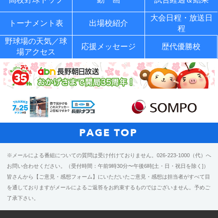
大会日程・放送日
トーナメント表
出場校紹介
程
野球場の天気／球
応援メッセージ
歴代優勝校
場アクセス
※メールによる番組についての質問は受け付けておりません。026-223-1000（代）へ
お問い合わせください。（受付時間：午前9時30分〜午後6時[土・日・祝日を除く]）
皆さんから【ご意見・感想フォーム】にいただいたご意見・感想は担当者がすべて目
を通しておりますがメールによるご返答をお約束するものではございません。予めご
了承下さい。