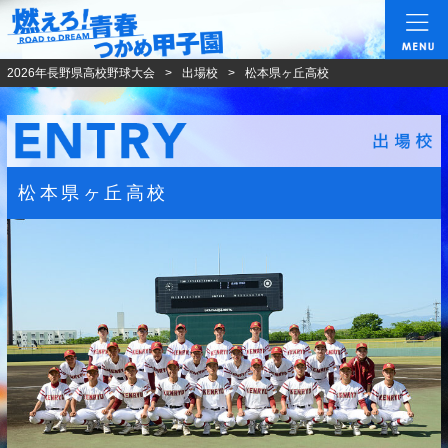
燃えろ!青春 つかめ甲
2026年長野県高校野球大会
出場校
松本県ヶ丘高校
松本県ヶ丘高校