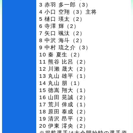
3 赤羽 多一郎（3）
4 小口 空翔（3）主将
5 樋口 瑛太（2）
6 寺澤 輝（2）
7 矢口 颯汰（2）
8 中沢 海斗（2）
9 中村 琉之介（3）
10 秦 夏生（2）
11 熊谷 比呂（2）
12 川瀨 晟大（2）
13 丸山 雄平（1）
14 丸山 朋（1）
15 德嵩 翔大（1）
16 山田 晃誠（2）
17 荒川 倖成（1）
18 原田 泰成（2）
19 清沢 昂平（2）
20 伊東 澪央（2）
※掲載選手は大会開始時の選手資