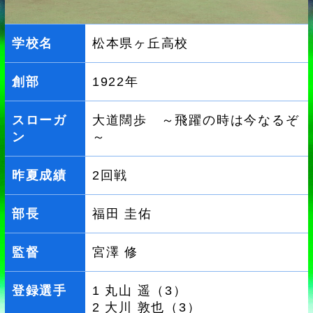
学校名
松本県ヶ丘高校
創部
1922年
スローガ
大道闊歩 ～飛躍の時は今なるぞ
ン
～
昨夏成績
2回戦
部長
福田 圭佑
監督
宮澤 修
登録選手
1 丸山 遥（3）
2 大川 敦也（3）