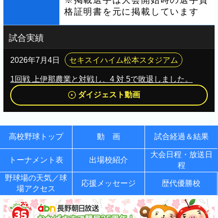
格証明書を元に掲載しています
試合実績
2026年7月4日
セキスイハイム松本スタジアム
1回戦 上伊那農業と対戦し、4 対 5で敗退しました。
ダイジェスト動画
高校野球トップ
動 画
試合経過＆結果
大会日程・放送日
トーナメント表
出場校紹介
程
野球場の天気／球
応援メッセージ
歴代優勝校
場アクセス