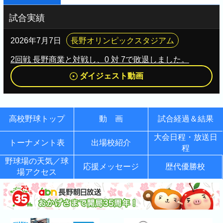
試合実績
2026年7月7日
長野オリンピックスタジアム
2回戦 長野商業と対戦し、0 対 7で敗退しました。
ダイジェスト動画
高校野球トップ
動 画
試合経過＆結果
大会日程・放送日
トーナメント表
出場校紹介
程
野球場の天気／球
応援メッセージ
歴代優勝校
場アクセス