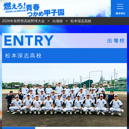
燃えろ!青春 つかめ甲
2026年長野県高校野球大会
出場校
松本深志高校
松本深志高校