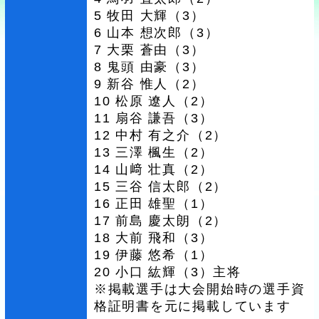
5 牧田 大輝（3）
6 山本 想次郎（3）
7 大栗 蒼由（3）
8 鬼頭 由豪（3）
9 新谷 惟人（2）
10 松原 遼人（2）
11 扇谷 謙吾（3）
12 中村 有之介（2）
13 三澤 楓生（2）
14 山﨑 壮真（2）
15 三谷 信太郎（2）
16 正田 雄聖（1）
17 前島 慶太朗（2）
18 大前 飛和（3）
19 伊藤 悠希（1）
20 小口 紘輝（3）主将
※掲載選手は大会開始時の選手資
格証明書を元に掲載しています