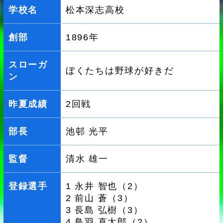
学校名
松本深志高校
創部
1896年
スローガ
ぼくたちは野球が好きだ
ン
昨夏成績
2回戦
部長
池邨 光平
監督
清水 雄一
登録選手
1 永井 智也（2）
2 前山 蒼（3）
3 長島 弘樹（3）
4 鳥羽 直太郎（2）