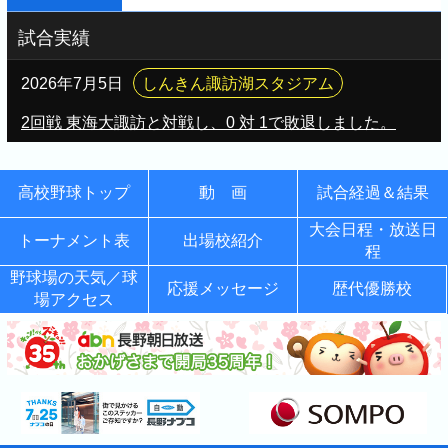
試合実績
2026年7月5日
しんきん諏訪湖スタジアム
2回戦 東海大諏訪と対戦し、0 対 1で敗退しました。
高校野球トップ
動 画
試合経過＆結果
大会日程・放送日
トーナメント表
出場校紹介
程
野球場の天気／球
応援メッセージ
歴代優勝校
場アクセス