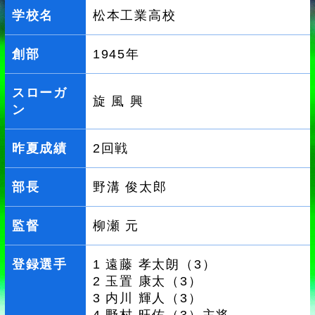
学校名
松本工業高校
創部
1945年
スローガ
旋 風 興
ン
昨夏成績
2回戦
部長
野溝 俊太郎
監督
柳瀬 元
登録選手
1 遠藤 孝太朗（3）
2 玉置 康太（3）
3 内川 輝人（3）
4 野村 旺佑（3）主将