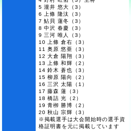
5 瀧井 悠大（3）
6 上條 隆汰（3）
7 鮎貝 蓮冬（3）
8 中沢 春慶（3）
9 三河 唯人（3）
10 上條 倉右（3）
11 奥原 悠亜（3）
12 大倉 陽翔（3）
13 上條 和輝（2）
14 鈴木 蒼也（3）
15 柳原 陽向（2）
16 三沢 太陽（1）
17 藤森 蓮（3）
18 橋詰 光（2）
19 青栁 勝博（2）
20 秋山 宗輝（3）
※掲載選手は大会開始時の選手資
格証明書を元に掲載しています