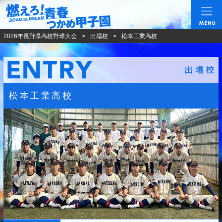
燃えろ!青春 つかめ甲
2026年長野県高校野球大会
出場校
松本工業高校
松本工業高校