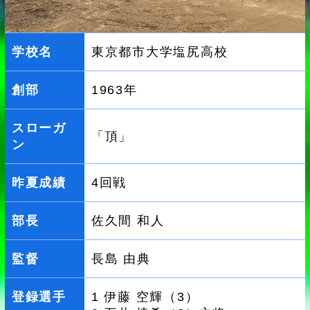
学校名
東京都市大学塩尻高校
創部
1963年
スローガ
「頂」
ン
昨夏成績
4回戦
部長
佐久間 和人
監督
長島 由典
登録選手
1 伊藤 空輝（3）