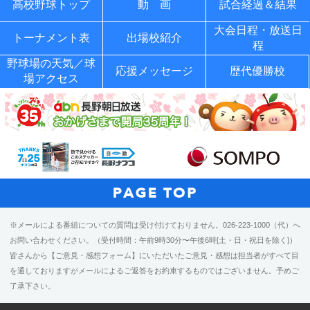
高校野球トップ
動 画
試合経過＆結果
大会日程・放送日
トーナメント表
出場校紹介
程
野球場の天気／球
応援メッセージ
歴代優勝校
場アクセス
※メールによる番組についての質問は受け付けておりません。026-223-1000（代）へ
お問い合わせください。（受付時間：午前9時30分〜午後6時[土・日・祝日を除く]）
皆さんから【ご意見・感想フォーム】にいただいたご意見・感想は担当者がすべて目
を通しておりますがメールによるご返答をお約束するものではございません。予めご
了承下さい。