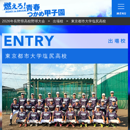
燃えろ!青春 つかめ甲
2026年長野県高校野球大会
出場校
東京都市大学塩尻高校
東京都市大学塩尻高校