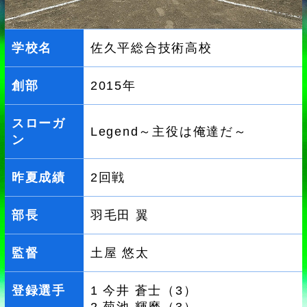
学校名
佐久平総合技術高校
創部
2015年
スローガ
Legend～主役は俺達だ～
ン
昨夏成績
2回戦
部長
羽毛田 翼
監督
土屋 悠太
登録選手
1 今井 蒼士（3）
2 菊池 輝磨（3）