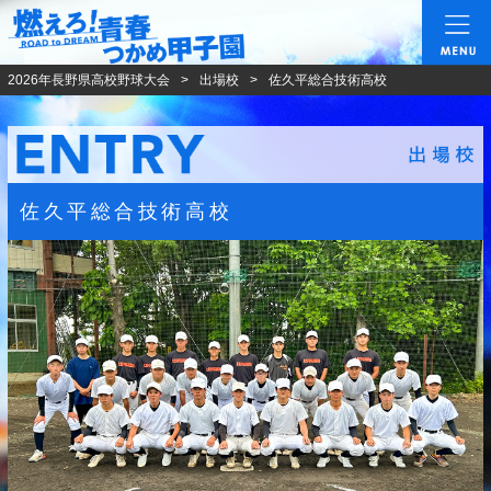
燃えろ!青春 つかめ甲
2026年長野県高校野球大会
出場校
佐久平総合技術高校
佐久平総合技術高校