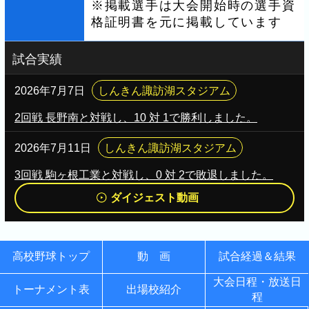
※掲載選手は大会開始時の選手資
格証明書を元に掲載しています
試合実績
2026年7月7日
しんきん諏訪湖スタジアム
2回戦 長野南と対戦し、10 対 1で勝利しました。
2026年7月11日
しんきん諏訪湖スタジアム
3回戦 駒ヶ根工業と対戦し、0 対 2で敗退しました。
ダイジェスト動画
高校野球トップ
動 画
試合経過＆結果
大会日程・放送日
トーナメント表
出場校紹介
程