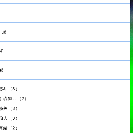
不 屈
ず
愛
 葵斗（3）
尾 琉輝亜（2）
 修矢（3）
 珀人（3）
 真緒（2）