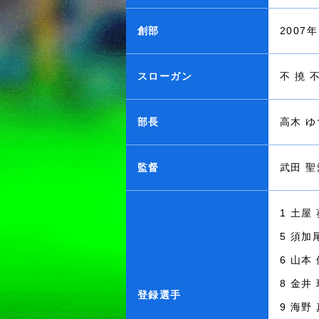
創部
2007年
スローガン
不 撓 
部長
高木 ゆ
監督
武田 聖
1 土屋
5 須加
6 山本
8 金井
登録選手
9 海野