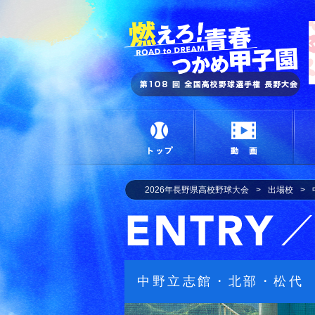
燃
トップ
動画
2026年長野県高校野球大会
出場校
中野立志館・北部・松代