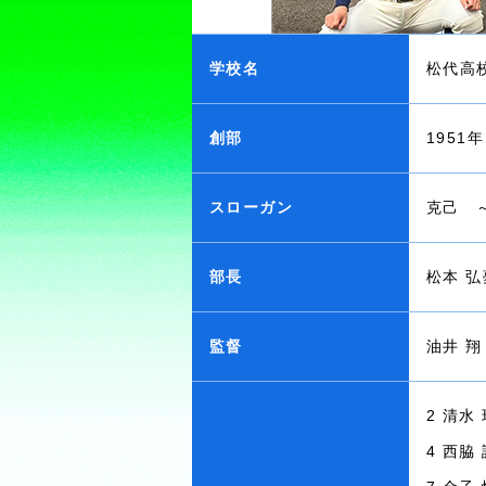
学校名
松代高
創部
1951年
スローガン
克己 
部長
松本 弘
監督
油井 翔
2 清水
4 西脇