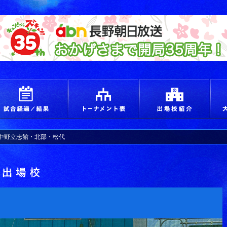
えろ！青春 つかめ甲子園
試合経過＆結果
トーナメント
出場
中野立志館・北部・松代
出場校詳細