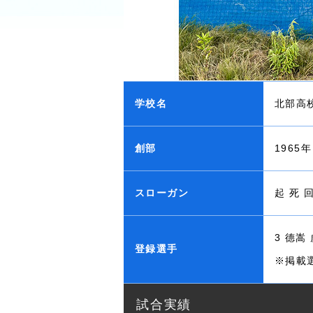
学校名
北部高
創部
1965年
スローガン
起 死 
3 德嵩
登録選手
※掲載
試合実績