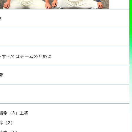
校
～すべてはチームのために
夢
 瑞希（3）主将
 諒（2）