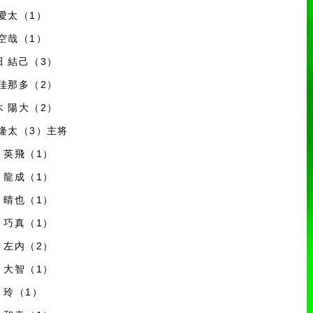
 愛太（1）
 空哉（1）
田 結己（3）
 佳那多（2）
木 陽大（2）
 隆太（3）主将
山 英飛（1）
澤 龍成（1）
山 晴也（1）
川 巧真（1）
島 左内（2）
桐 大智（1）
本 玲（1）