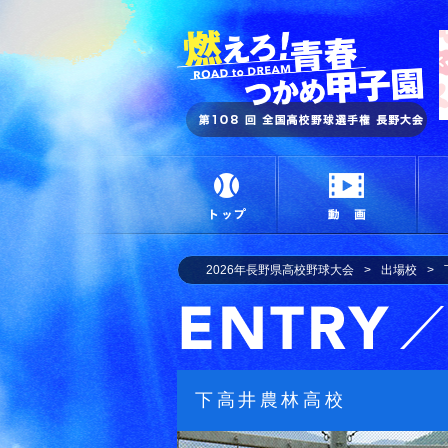
燃
トップ
動画
2026年長野県高校野球大会
出場校
下高井農林高校