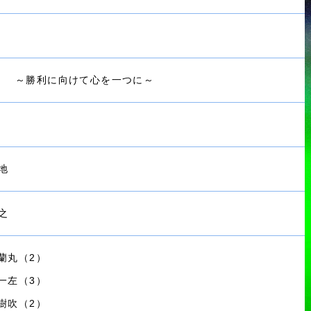
 ～勝利に向けて心を一つに～
地
之
 蘭丸（2）
 一左（3）
 樹吹（2）