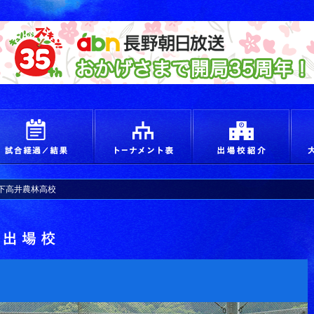
えろ！青春 つかめ甲子園
試合経過＆結果
トーナメント
出場
下高井農林高校
出場校詳細