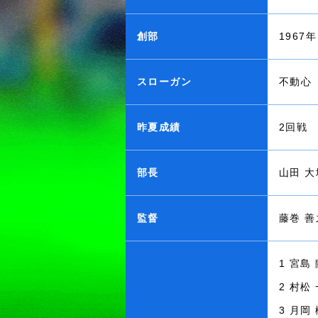
創部
1967年
スローガン
不動心
昨夏成績
2回戦
部長
山田 大
監督
藤巻 善
1 宮島
2 村松
3 月岡