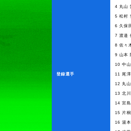
4 丸山
5 松村
6 久保
7 渡邉
8 佐々
9 山本
10 中
登録選手
11 尾
12 丸
13 北
14 宮
15 片
16 湯