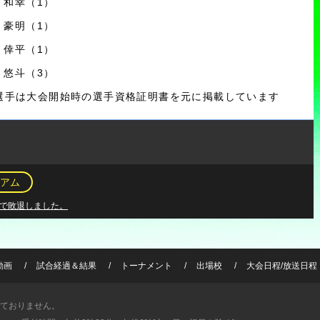
田 和幸（1）
嶋 豪明（1）
川 倖平（1）
庭 悠斗（3）
選手は大会開始時の選手資格証明書を元に掲載しています
アム
 7で敗退しました。
動画
試合経過＆結果
トーナメント
出場校
大会日程/放送日程
ておりません。