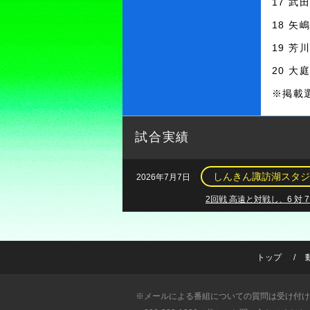
17 武
18 矢
19 芳
20 大
※掲載
試合実績
しんきん諏訪湖スタジ
2026年7月7日
2回戦 高遠と対戦し、6 対
トップ
※メールによる番組についての質問は受け付け