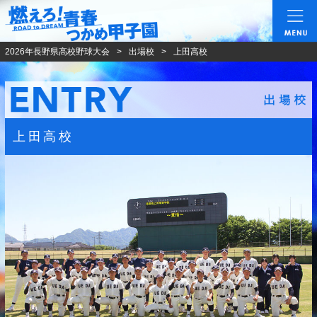
燃えろ!青春 つかめ甲
2026年長野県高校野球大会
出場校
上田高校
上田高校