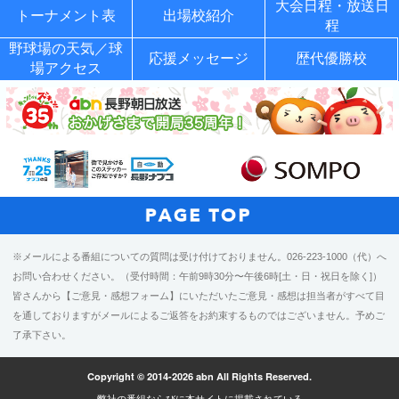
大会日程・放送日
トーナメント表
出場校紹介
程
野球場の天気／球
応援メッセージ
歴代優勝校
場アクセス
※メールによる番組についての質問は受け付けておりません。026-223-1000（代）へ
お問い合わせください。（受付時間：午前9時30分〜午後6時[土・日・祝日を除く]）
皆さんから【ご意見・感想フォーム】にいただいたご意見・感想は担当者がすべて目
を通しておりますがメールによるご返答をお約束するものではございません。予めご
了承下さい。
Copyright © 2014-2026 abn All Rights Reserved.