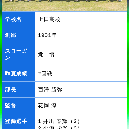
学校名
上田高校
創部
1901年
スローガ
覚 悟
ン
昨夏成績
2回戦
部長
西澤 勝弥
監督
花岡 淳一
登録選手
1 井出 春輝（3）
2 小池 栄光（3）