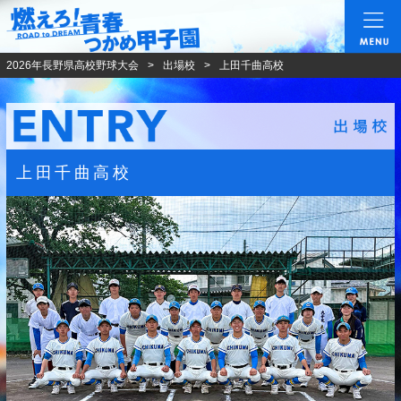
燃えろ!青春 つかめ甲
2026年長野県高校野球大会
出場校
上田千曲高校
上田千曲高校