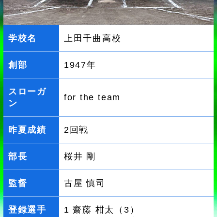
学校名
上田千曲高校
創部
1947年
スローガ
for the team
ン
昨夏成績
2回戦
部長
桜井 剛
監督
古屋 慎司
登録選手
1 齋藤 柑太（3）