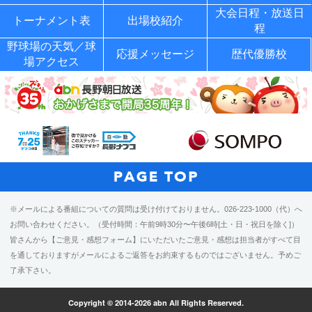
大会日程・放送日
トーナメント表
出場校紹介
程
野球場の天気／球
応援メッセージ
歴代優勝校
場アクセス
※メールによる番組についての質問は受け付けておりません。026-223-1000（代）へ
お問い合わせください。（受付時間：午前9時30分〜午後6時[土・日・祝日を除く]）
皆さんから【ご意見・感想フォーム】にいただいたご意見・感想は担当者がすべて目
を通しておりますがメールによるご返答をお約束するものではございません。予めご
了承下さい。
Copyright © 2014-2026 abn All Rights Reserved.