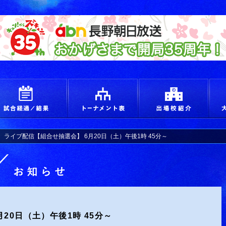
えろ！青春 つかめ甲子園
試合経過＆結果
トーナメント
出場
ライブ配信【組合せ抽選会】 6月20日（土）午後1時 45分～
お知らせ詳細
20日（土）午後1時 45分～