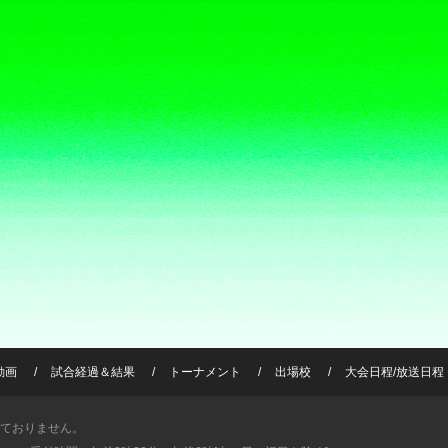
動画
試合経過＆結果
トーナメント
出場校
大会日程/放送日程
ておりません。