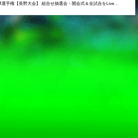
全国高校野球選手権【長野大会】 組合せ抽選会・開会式＆全試合をLive配信！