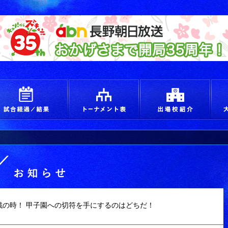
えろ！青春 つかめ甲子園
試合経過＆結果
トーナメント
出場
お知らせ
戦の時！ 甲子園への切符を手にするのはどちだ！