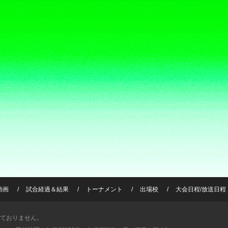
動画
試合経過＆結果
トーナメント
出場校
大会日程/放送日程
ておりません。