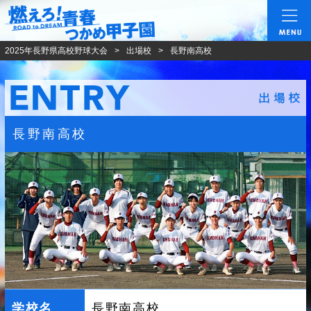
燃えろ!青春 つかめ甲
2025年長野県高校野球大会
出場校
長野南高校
長野南高校
学校名
長野南高校