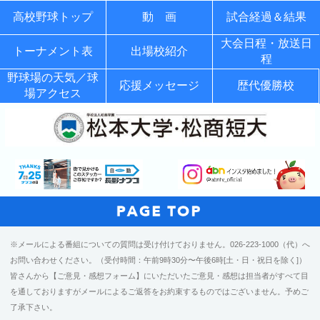
高校野球トップ
動 画
試合経過＆結果
大会日程・放送日
トーナメント表
出場校紹介
程
野球場の天気／球
応援メッセージ
歴代優勝校
場アクセス
※メールによる番組についての質問は受け付けておりません。026-223-1000（代）へ
お問い合わせください。（受付時間：午前9時30分〜午後6時[土・日・祝日を除く]）
皆さんから【ご意見・感想フォーム】にいただいたご意見・感想は担当者がすべて目
を通しておりますがメールによるご返答をお約束するものではございません。予めご
了承下さい。