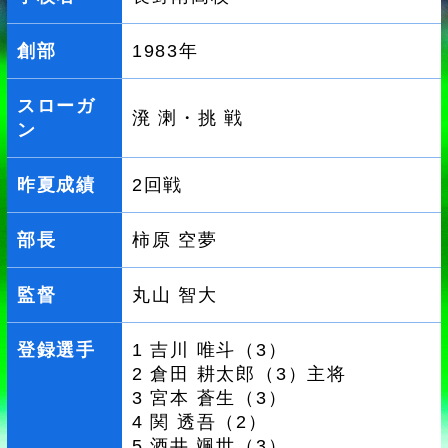
創部
1983年
スローガ
溌 溂・挑 戦
ン
昨夏成績
2回戦
部長
柿原 空夢
監督
丸山 智大
登録選手
1 吉川 唯斗（3）
2 倉田 耕太郎（3）主将
3 宮本 蒼生（3）
4 関 透吾（2）
5 酒井 颯世（3）