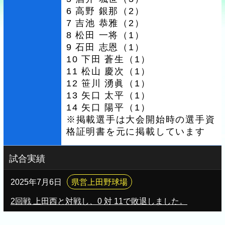
6 高野 銀那（2）
7 吉池 恭雅（2）
8 松田 一将（1）
9 石田 志恩（1）
10 下田 蒼生（1）
11 松山 慶次（1）
12 笹川 湧眞（1）
13 矢口 太平（1）
14 矢口 陽平（1）
※掲載選手は大会開始時の選手資
格証明書を元に掲載しています
試合実績
2025年7月6日
県営上田野球場
2回戦 上田西と対戦し、0 対 11で敗退しました。