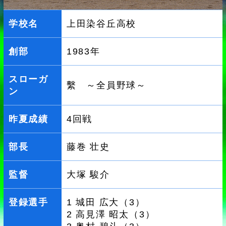
学校名
上田染谷丘高校
創部
1983年
スローガ
繫 ～全員野球～
ン
昨夏成績
4回戦
部長
藤巻 壮史
監督
大塚 駿介
登録選手
1 城田 広大（3）
2 高見澤 昭太（3）