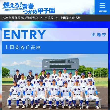
燃えろ!青春 つかめ甲
2025年長野県高校野球大会
出場校
上田染谷丘高校
上田染谷丘高校