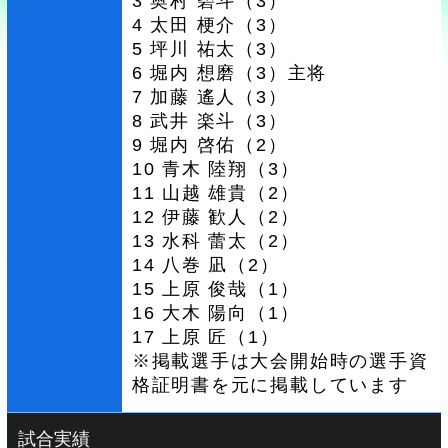
3 奥村 碧斗（3）
4 太田 梗介（3）
5 坪川 祐太（3）
6 堀内 想磨（3）主将
7 加藤 遙人（3）
8 武井 楽斗（3）
9 堀内 啓佑（2）
10 青木 陸翔（3）
11 山越 雄貴（2）
12 伊藤 歓人（2）
13 水科 蕾太（2）
14 八巻 凪（2）
15 上原 俊哉（1）
16 大木 陽向（1）
17 上原 匠（1）
※掲載選手は大会開始時の選手資
格証明書を元に掲載しています
試合実績