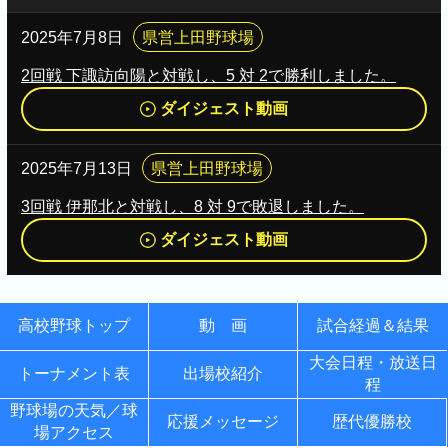
2025年7月8日
県営上田野球場
2回戦 下諏訪向陽と対戦し、5 対 2で勝利しました。
ダイジェスト動画
2025年7月13日
県営上田野球場
3回戦 伊那北と対戦し、8 対 9で敗退しました。
ダイジェスト動画
高校野球トップ
動 画
試合経過＆結果
大会日程・放送日
トーナメント表
出場校紹介
程
野球場の天気／球
応援メッセージ
歴代優勝校
場アクセス